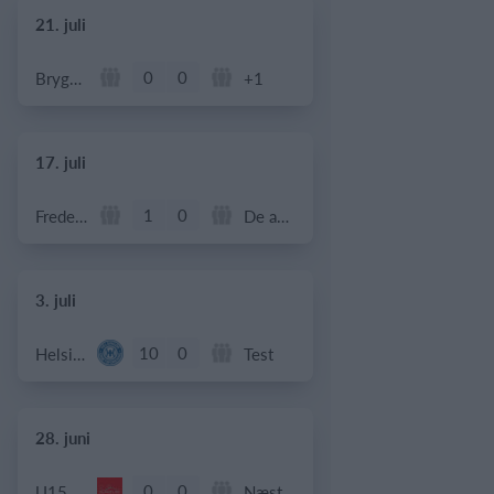
21. juli
0
0
Bryggebold
+1
17. juli
1
0
Frederiksberg Floorball Fighters
De andre
3. juli
10
0
Helsingør If Senior
Test
28. juni
0
0
U15 piger
Næstved