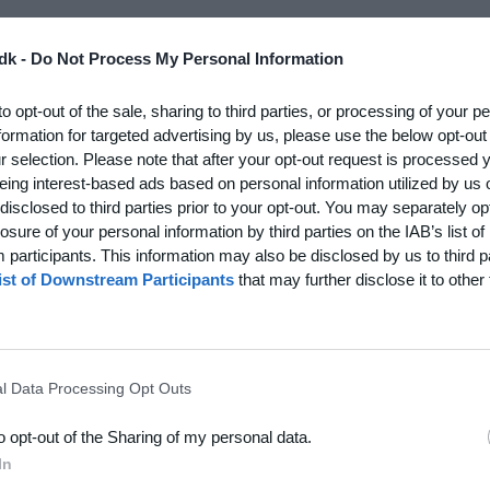
us Hansen, Lars Bjørn Christensen og Arnt Gustafsson.
dk -
Do Not Process My Personal Information
arbo og Arne Ytting.
to opt-out of the sale, sharing to third parties, or processing of your p
formation for targeted advertising by us, please use the below opt-out
r selection. Please note that after your opt-out request is processed
 i Ryparken mod FC Utterslev. Kampen spilles kl. 20.00.
eing interest-based ads based on personal information utilized by us 
pen spilles på kunstgræs bane nr. 2B.
disclosed to third parties prior to your opt-out. You may separately opt
losure of your personal information by third parties on the IAB’s list of
en.
participants. This information may also be disclosed by us to third p
ist of Downstream Participants
that may further disclose it to other 
l Data Processing Opt Outs
to opt-out of the Sharing of my personal data.
In