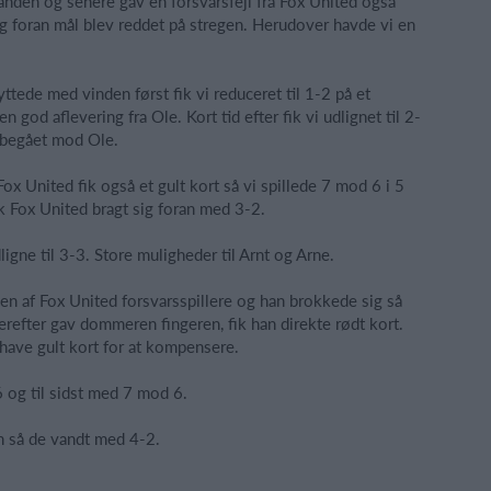
anden og senere gav en forsvarsfejl fra Fox United også
ng foran mål blev reddet på stregen. Herudover havde vi en
tede med vinden først fik vi reduceret til 1-2 på et
 god aflevering fra Ole. Kort tid efter fik vi udlignet til 2-
r begået mod Ole.
x United fik også et gult kort så vi spillede 7 mod 6 i 5
ik Fox United bragt sig foran med 3-2.
ligne til 3-3. Store muligheder til Arnt og Arne.
 en af Fox United forsvarsspillere og han brokkede sig så
derefter gav dommeren fingeren, fik han direkte rødt kort.
have gult kort for at kompensere.
6 og til sidst med 7 mod 6.
en så de vandt med 4-2.