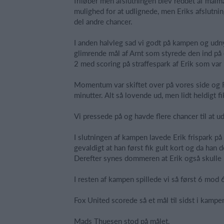
friløber men afslutningen blev reddet af målm
mulighed for at udlignede, men Eriks afslutni
del andre chancer.
I anden halvleg sad vi godt på kampen og udnyt
glimrende mål af Arnt som styrede den ind på en
2 med scoring på straffespark af Erik som va
Momentum var skiftet over på vores side og Fo
minutter. Alt så lovende ud, men lidt heldigt f
Vi pressede på og havde flere chancer til at ud
I slutningen af kampen lavede Erik frispark på
gevaldigt at han først fik gult kort og da han 
Derefter synes dommeren at Erik også skulle 
I resten af kampen spillede vi så først 6 mod 
Fox United scorede så et mål til sidst i kamp
Mads Thuesen stod på målet.