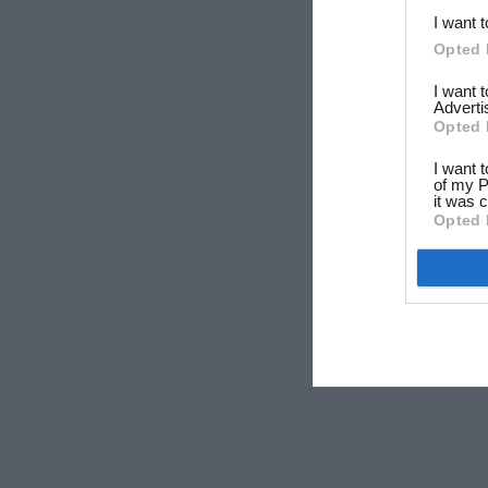
I want 
Opted 
I want 
Adverti
Opted 
I want 
of my P
it was c
Opted 