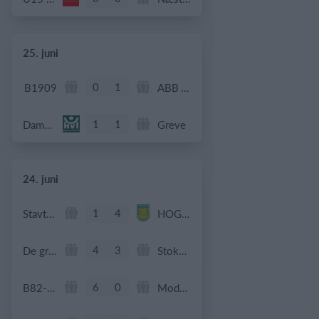
25. juni
0
1
B1909
ABB Veteran
1
1
Dame Senior
Greve
24. juni
1
4
Stavtrup
HOG OB50
4
3
De grønne bude
Stokehagen
6
0
B82-Fodbold-Fitness-U50
Modstander