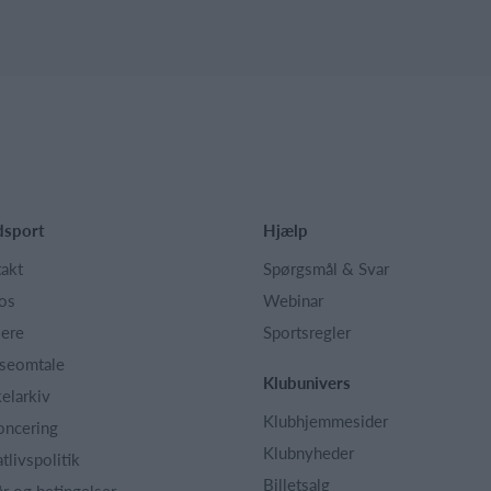
dsport
Hjælp
akt
Spørgsmål & Svar
os
Webinar
iere
Sportsregler
seomtale
Klubunivers
kelarkiv
Klubhjemmesider
oncering
Klubnyheder
atlivspolitik
Billetsalg
år og betingelser