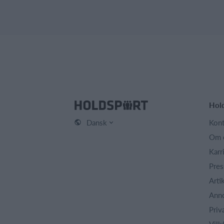
Hol
Dansk
Kont
Om 
Karr
Pres
Arti
Ann
Priv
Vilk