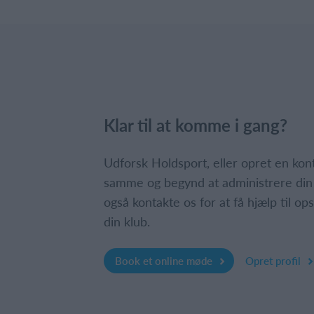
Klar til at komme i gang?
Udforsk Holdsport, eller opret en ko
samme og begynd at administrere din
også kontakte os for at få hjælp til o
din klub.
Book et online møde
Opret profil