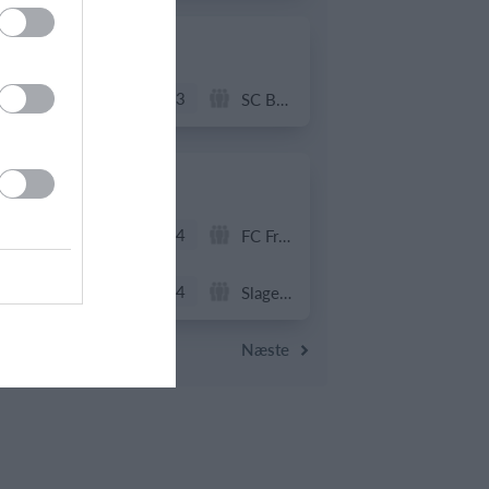
20. juni
4
3
Solens Børn
SC Boca Vista
19. juni
1
4
Drengene
FC Frederikberg
1
4
Fuglebjerg IF Oldboys
Slagelse B&I
Næste