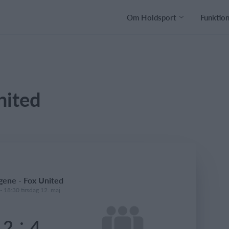
Om Holdsport
Funktio
nited
ene - Fox United
- 18:30 tirsdag 12. maj
:
2
4