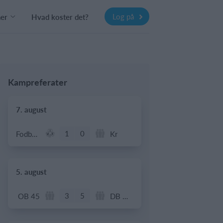
Log på
ner
Hvad koster det?
Kampreferater
7. august
1
0
Fodbold - Årgang 2014
Kr
5. august
3
5
OB 45
DB Oldboys