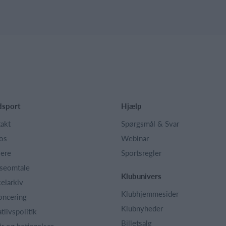
dsport
Hjælp
akt
Spørgsmål & Svar
os
Webinar
iere
Sportsregler
seomtale
Klubunivers
kelarkiv
Klubhjemmesider
oncering
Klubnyheder
atlivspolitik
Billetsalg
år og betingelser