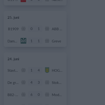
25. juni
0
1
B1909
ABB Veteran
1
1
Dame Senior
Greve
24. juni
1
4
Stavtrup
HOG OB50
4
3
De grønne bude
Stokehagen
6
0
B82-Fodbold-Fitness-U50
Modstander