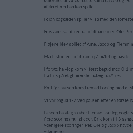
udfordret til vores næste kamp da Ole og Per 
afklaret om han kan spille.
Foran bagkæden spiller vi så med den forreste 
Forsvaret samt central midtbane med Ole, Per
Fløjene blev spillet af Arne, Jacob og Flemming
Mads stod en solid kamp på målet og havde ma
I første halvleg kom vi først bagud med 0-1 me
fra Erik på et glimrende indlæg fra Arne,
Kort før pausen kom Fremad Forsing med et sk
Vi var bagud 1-2 ved pausen efter en første h
I anden halvleg skaber Fremad Forsing nogle 
flere scoringsmuligheder. Erik kom fri 3 gange
yderligere scoringer. Per, Ole og Jacob havde
yderligere.