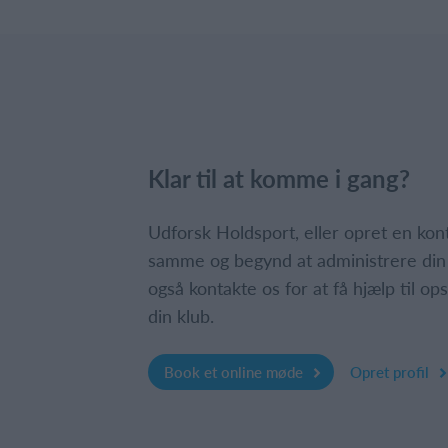
Klar til at komme i gang?
Udforsk Holdsport, eller opret en ko
samme og begynd at administrere din
også kontakte os for at få hjælp til o
din klub.
Book et online møde
Opret profil