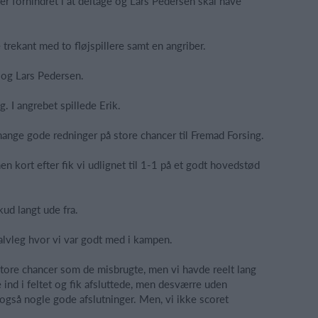
er forhindret i at deltage og Lars Pedersen skal have
trekant med to fløjspillere samt en angriber.
 og Lars Pedersen.
. I angrebet spillede Erik.
nge gode redninger på store chancer til Fremad Forsing.
n kort efter fik vi udlignet til 1-1 på et godt hovedstød
ud langt ude fra.
alvleg hvor vi var godt med i kampen.
store chancer som de misbrugte, men vi havde reelt lang
 ind i feltet og fik afsluttede, men desværre uden
 også nogle gode afslutninger. Men, vi ikke scoret