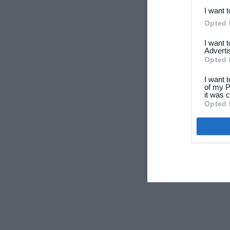
I want 
Opted 
I want 
Adverti
Opted 
I want 
of my P
it was c
Opted 