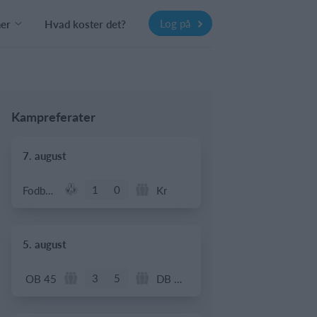
Log på
ner
Hvad koster det?
Kampreferater
7. august
1
0
Fodbold - Årgang 2014
Kr
5. august
3
5
OB 45
DB Oldboys