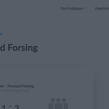
Om Holdsport
Funktio
ng
d Forsing
e - Fremad Forsing
- 22:10 onsdag 10. jun
:
1
3