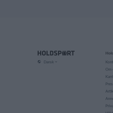
Hol
Dansk
Kont
Om 
Karr
Pres
Arti
Ann
Priv
Vilk