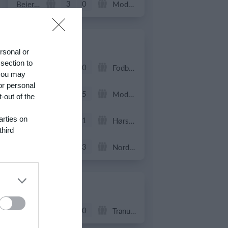
3
0
Beierholm - Fodbold
Modstander
22. juni
ersonal or
 section to
0
0
FC Internationale (Superveteran)
Fodboldorkestret
 you may
or personal
2
5
+47 Sæson 2026
Modstander
-out of the
arties on
3
1
Brede IF - Det grå guld
Hørsholm
third
3
3
Hyrderne FC
Nordatlantisk DK
21. juni
7
0
BIF/ØHIK
Tranum GF