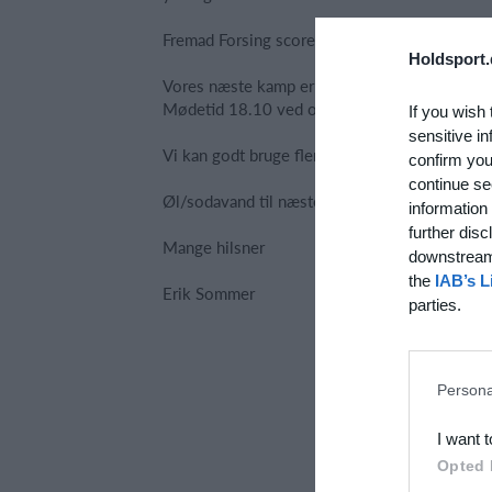
Fremad Forsing scorede til 1-3 på et hjørnespa
Holdsport.
Vores næste kamp er fredag den 19. juni 2026
Mødetid 18.10 ved omklædningsrummene. Kam
If you wish 
sensitive in
Vi kan godt bruge flere spillere til næste kamp
confirm you
continue se
Øl/sodavand til næste kamp tager Flemming H
information 
further disc
Mange hilsner
downstream 
the
IAB’s L
Erik Sommer
parties.
Persona
I want 
Opted 