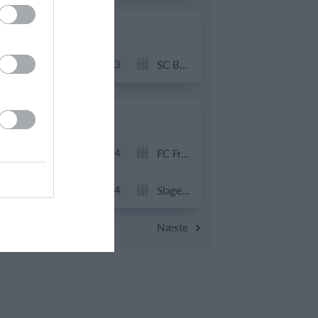
20. juni
4
3
Solens Børn
SC Boca Vista
19. juni
1
4
Drengene
FC Frederikberg
1
4
Fuglebjerg IF Oldboys
Slagelse B&I
Næste