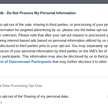
rk hvor vi fik kludret bolden i eget mål.
dk -
Do Not Process My Personal Information
 i Valby mod FC Frederiksberg. Kampen spilles kl. 18.40.
pen spilles på kunstgræsbane nr. 41.
to opt-out of the sale, sharing to third parties, or processing of your p
formation for targeted advertising by us, please use the below opt-out
 da der kun pt. er 7 tilmeldte.
r selection. Please note that after your opt-out request is processed
eing interest-based ads based on personal information utilized by us 
jorth.
disclosed to third parties prior to your opt-out. You may separately opt
losure of your personal information by third parties on the IAB’s list of
participants. This information may also be disclosed by us to third p
ist of Downstream Participants
that may further disclose it to other 
l Data Processing Opt Outs
to opt-out of the Sharing of my personal data.
In