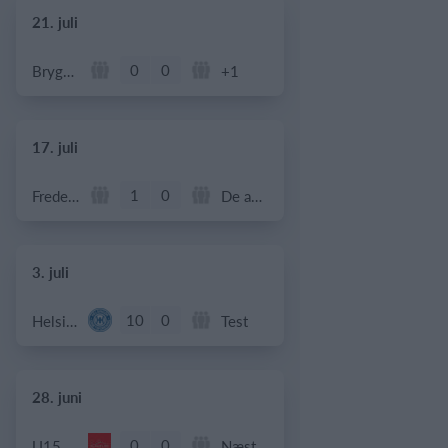
21. juli
0
0
Bryggebold
+1
17. juli
1
0
Frederiksberg Floorball Fighters
De andre
3. juli
10
0
Helsingør If Senior
Test
28. juni
0
0
U15 piger
Næstved