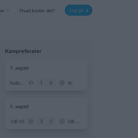
Log på
ner
Hvad koster det?
Kampreferater
7. august
1
0
Fodbold - Årgang 2014
Kr
5. august
3
5
OB 45
DB Oldboys