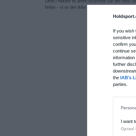
Dem i mødte til aften straffede når der blev l
felter - vi er der ikke endnu. Op på hesten ne
Holdsport.
If you wish 
sensitive in
confirm you
continue se
information 
further disc
downstream 
the
IAB’s L
parties.
Persona
I want 
Opted 