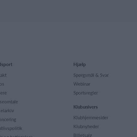
dsport
Hjælp
akt
Spørgsmål & Svar
os
Webinar
iere
Sportsregler
seomtale
Klubunivers
kelarkiv
Klubhjemmesider
oncering
Klubnyheder
atlivspolitik
Billetsalg
år og betingelser