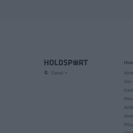
Hol
Dansk
Kont
Om 
Karr
Pres
Arti
Ann
Priv
Vilk