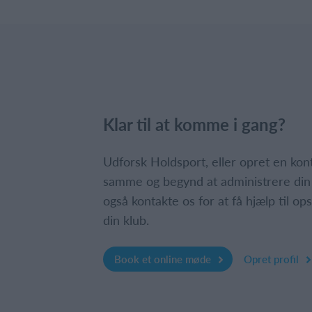
Klar til at komme i gang?
Udforsk Holdsport, eller opret en ko
samme og begynd at administrere din
også kontakte os for at få hjælp til o
din klub.
Book et online møde
Opret profil