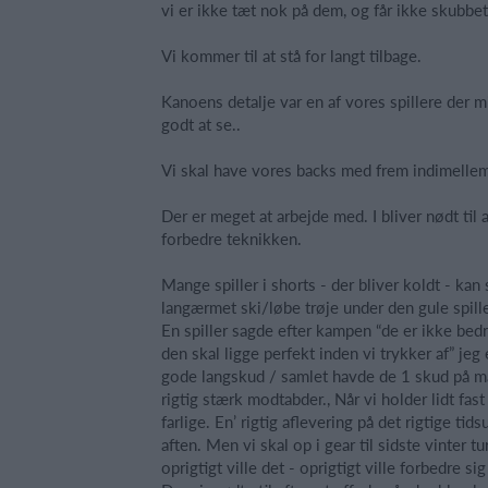
vi er ikke tæt nok på dem, og får ikke skubbet
Vi kommer til at stå for langt tilbage.
Kanoens detalje var en af vores spillere der
godt at se..
Vi skal have vores backs med frem indimellem 
Der er meget at arbejde med. I bliver nødt til a
forbedre teknikken.
Mange spiller i shorts - der bliver koldt - ka
langærmet ski/løbe trøje under den gule spille
En spiller sagde efter kampen “de er ikke bedre
den skal ligge perfekt inden vi trykker af” je
gode langskud / samlet havde de 1 skud på mål
rigtig stærk modtabder., Når vi holder lidt fas
farlige. En’ rigtig aflevering på det rigtige tid
aften. Men vi skal op i gear til sidste vinter 
oprigtigt ville det - oprigtigt ville forbedre s