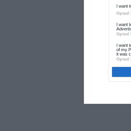
I want 
Opted 
I want 
Adverti
Opted 
I want 
of my P
it was c
Opted 