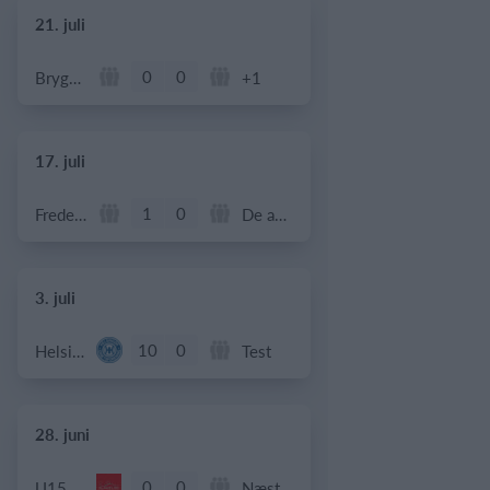
21. juli
0
0
Bryggebold
+1
17. juli
1
0
Frederiksberg Floorball Fighters
De andre
3. juli
10
0
Helsingør If Senior
Test
28. juni
0
0
U15 piger
Næstved