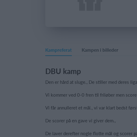
Kampreferat
Kampen i billeder
DBU kamp
Den er hård at sluge., De stiller med deres lig
Vi kommer ved 0-0 fren til friløber men scorer
Vi får annulleret et mål., vi var klart bedst før
De scorer på en gave vi giver dem.,
De laver derefter nogle flotte mål og scorer på