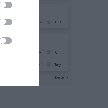
20. juni
4
3
Solens Børn
SC Boca Vista
19. juni
1
4
Drengene
FC Frederikberg
1
4
Fuglebjerg IF Oldboys
Slagelse B&I
Næste