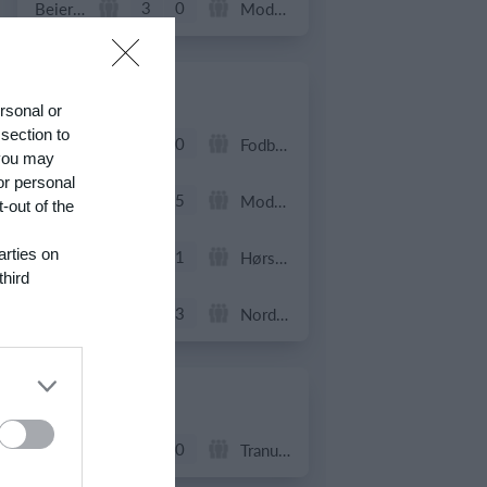
3
0
Beierholm - Fodbold
Modstander
22. juni
ersonal or
 section to
0
0
FC Internationale (Superveteran)
Fodboldorkestret
 you may
or personal
2
5
+47 Sæson 2026
Modstander
-out of the
arties on
3
1
Brede IF - Det grå guld
Hørsholm
third
3
3
Hyrderne FC
Nordatlantisk DK
21. juni
7
0
BIF/ØHIK
Tranum GF