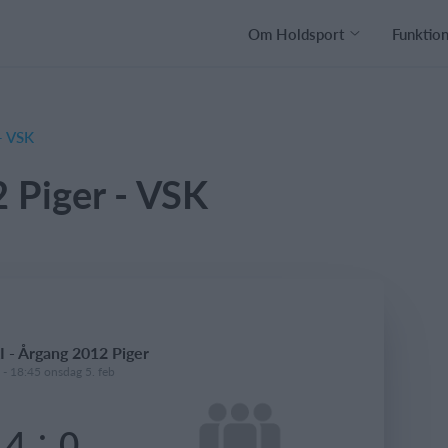
Om Holdsport
Funktio
- VSK
 Piger - VSK
I - Årgang 2012 Piger
 - 18:45 onsdag 5. feb
:
4
0