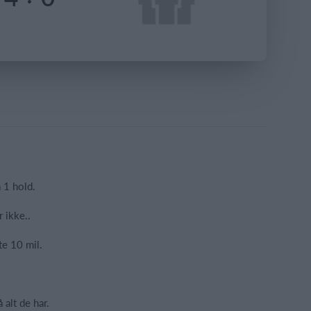
a 1 hold.
 ikke..
ste 10 mil.
 alt de har.