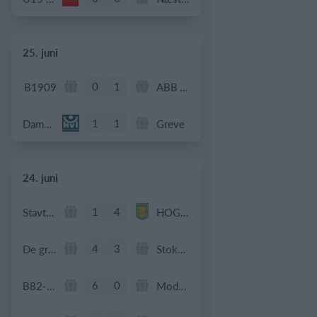
25. juni
0
1
B1909
ABB Veteran
1
1
Dame Senior
Greve
24. juni
1
4
Stavtrup
HOG OB50
4
3
De grønne bude
Stokehagen
6
0
B82-Fodbold-Fitness-U50
Modstander