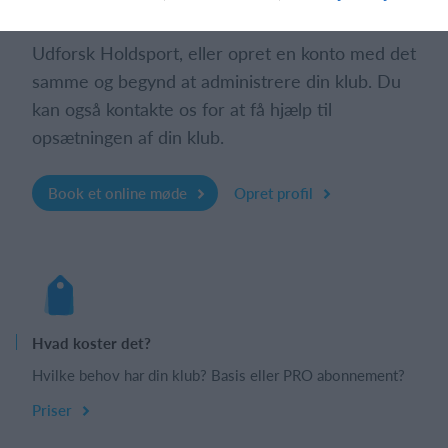
Udforsk Holdsport, eller opret en konto med det
samme og begynd at administrere din klub. Du
kan også kontakte os for at få hjælp til
opsætningen af din klub.
Book et online møde
Opret profil
Hvad koster det?
Hvilke behov har din klub? Basis eller PRO abonnement?
Priser