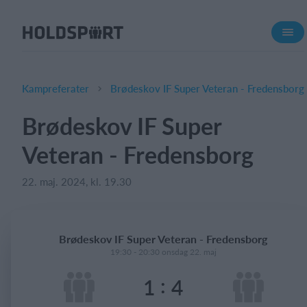
Om Holdsport
Om os
Mød os
Kampreferater
Brødeskov IF Super Veteran - Fredensborg
Karriere
Brødeskov IF Super
Presseomtale
Veteran - Fredensborg
Funktioner
Kalender
22. maj. 2024, kl. 19.30
Kontingentopkrævning
Hjemmeside
Brødeskov IF Super Veteran - Fredensborg
Webshop
19:30 - 20:30 onsdag 22. maj
Billetsystem
:
1
4
Hvad koster det?