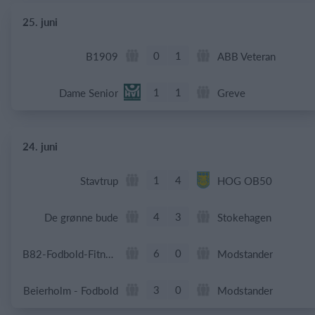
25. juni
0
1
B1909
ABB Veteran
1
1
Dame Senior
Greve
24. juni
1
4
Stavtrup
HOG OB50
4
3
De grønne bude
Stokehagen
6
0
B82-Fodbold-Fitness-U50
Modstander
3
0
Beierholm - Fodbold
Modstander