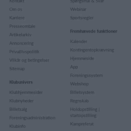
Kontakt
Spørgsmål & Svar
Om os
Webinar
Karriere
Sportsregler
Presseomtale
Fremhævede funktioner
Artikelarkiv
Kalender
Annoncering
Kontingentopkrævning
Privatlivspolitik
Hjemmeside
Vilkår og betingelser
App
Sitemap
Foreningssystem
Klubunivers
Webshop
Klubhjemmesider
Billetsystem
Klubnyheder
Regnskab
Billetsalg
Holdopstilling |
startopstilling
Foreningsadministration
Kampreferat
Klubinfo