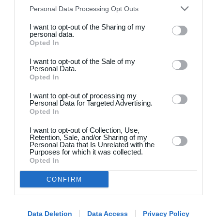
Personal Data Processing Opt Outs
4
3
Solens Børn
SC Boca Vista
I want to opt-out of the Sharing of my
personal data.
Opted In
19. juni
I want to opt-out of the Sale of my
Personal Data.
Opted In
1
4
Drengene
FC Frederikberg
I want to opt-out of processing my
Personal Data for Targeted Advertising.
1
4
Fuglebjerg IF Oldboys
Slagelse B&I
Opted In
I want to opt-out of Collection, Use,
Næste
Retention, Sale, and/or Sharing of my
Personal Data that Is Unrelated with the
Purposes for which it was collected.
Opted In
CONFIRM
Klar til at komme i gang?
Data Deletion
Data Access
Privacy Policy