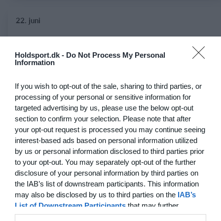
22. juni
0
0
FC Internationale (Superveteran)
Fodboldorkestret
Holdsport.dk -
Do Not Process My Personal
Information
2
5
+47 Sæson 2026
Modstander
If you wish to opt-out of the sale, sharing to third parties, or
3
1
Brede IF - Det grå guld
Hørsholm
processing of your personal or sensitive information for
targeted advertising by us, please use the below opt-out
section to confirm your selection. Please note that after
3
3
Hyrderne FC
Nordatlantisk DK
your opt-out request is processed you may continue seeing
interest-based ads based on personal information utilized
by us or personal information disclosed to third parties prior
21. juni
to your opt-out. You may separately opt-out of the further
disclosure of your personal information by third parties on
7
0
BIF/ØHIK
Tranum GF
the IAB’s list of downstream participants. This information
may also be disclosed by us to third parties on the
IAB’s
List of Downstream Participants
that may further
disclose it to other third parties.
20. juni