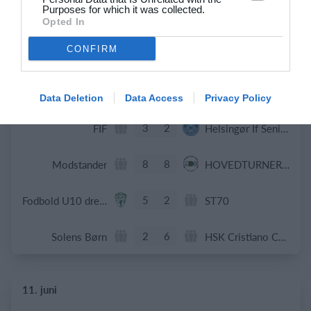
12
9
Wolves
Trolls
Purposes for which it was collected.
Opted In
0
0
U15 piger
Stævne Beach håndbold - Ishøj
CONFIRM
13. juni
Data Deletion
Data Access
Privacy Policy
3
2
FIF
Helsingør If Senior
8
8
Modstander
HOVEDTURNERINGEN.
5
2
Fodbold U10 drenge
ST70
2
6
Solens Børn
HSK Cristiano Cph.
11. juni