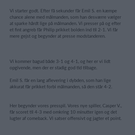
Vi starter godt. Efter få sekunder får Emil S. en kæmpe
chance alene med målmanden, som han desværre vælger
at sparke hårdt lige på målmanden. Vi presser på og efter
et fint angreb får Philip prikket bolden ind til 2-1. Vi får
mere gejst og begynder at presse modstanderen.
Vi kommer bagud både 3-1 og 4-1, og her er vi lidt
opgivende, men der er stadig god tid tilbage.
Emil S. får en lang aflevering i dybden, som han lige
akkurat får prikket forbi målmanden, så den står 4-2.
Her begynder vores presspil. Vores nye spiller, Casper V.,
får scoret til 4-3 med omkring 10 minutter igen og det
lugter af comeback. Vi satser offensivt og jagter et point.