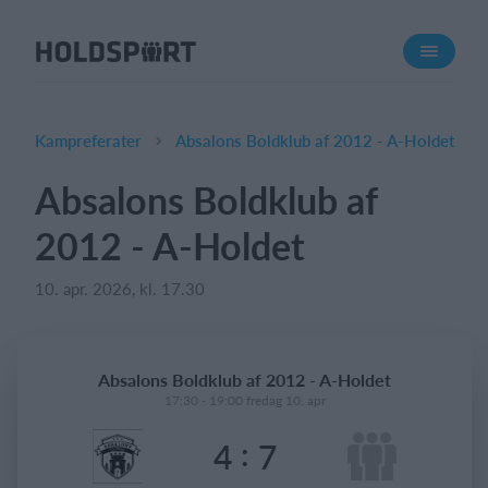
Om Holdsport
Om os
Mød os
Kampreferater
Absalons Boldklub af 2012 - A-Holdet
Karriere
Absalons Boldklub af
Presseomtale
2012 - A-Holdet
Funktioner
Kalender
10. apr. 2026, kl. 17.30
Kontingentopkrævning
Hjemmeside
Absalons Boldklub af 2012 - A-Holdet
Webshop
17:30 - 19:00 fredag 10. apr
Billetsystem
:
4
7
Hvad koster det?