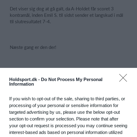
Det viser sig dog at gå galt, da A-Holdet får scoret 3
kontramål, inden Emil S. til sidst sender et langskud i mål
til slutresultatet 7-4.
Næste gang er den der!
For Kongen, for Riget, for Absalon!
Holdsport.dk -
Do Not Process My Personal
Information
If you wish to opt-out of the sale, sharing to third parties, or
Kampreferater
processing of your personal or sensitive information for
targeted advertising by us, please use the below opt-out
section to confirm your selection. Please note that after
your opt-out request is processed you may continue seeing
15. juni
interest-based ads based on personal information utilized