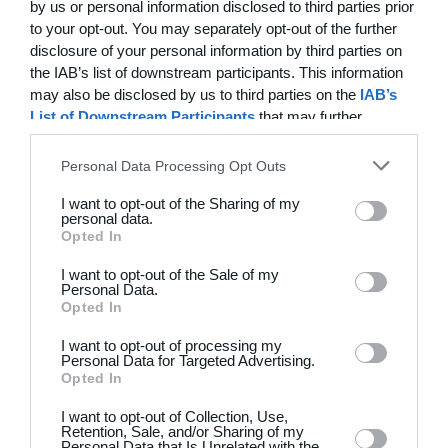
by us or personal information disclosed to third parties prior
1
3
FC Rudersdal
Rørbæk FC
to your opt-out. You may separately opt-out of the further
disclosure of your personal information by third parties on
4
3
Them GF Årgang 2017
Virklund B. 2
the IAB’s list of downstream participants. This information
may also be disclosed by us to third parties on the
IAB’s
List of Downstream Participants
that may further
5
2
Them GF Årgang 2017
ØBG Silkeborg 5
disclose it to other third parties.
Personal Data Processing Opt Outs
14. juni
I want to opt-out of the Sharing of my
personal data.
Opted In
15
4
Aros
Wolves
I want to opt-out of the Sale of my
Personal Data.
9
1
Stenlille u11 drenge
Kundby
Opted In
I want to opt-out of processing my
3
1
Skovsgaard B
BIF/ØHIK
Personal Data for Targeted Advertising.
Opted In
3
8
Absalons Boldklub af 2012
A-holdet
I want to opt-out of Collection, Use,
Retention, Sale, and/or Sharing of my
Personal Data that Is Unrelated with the