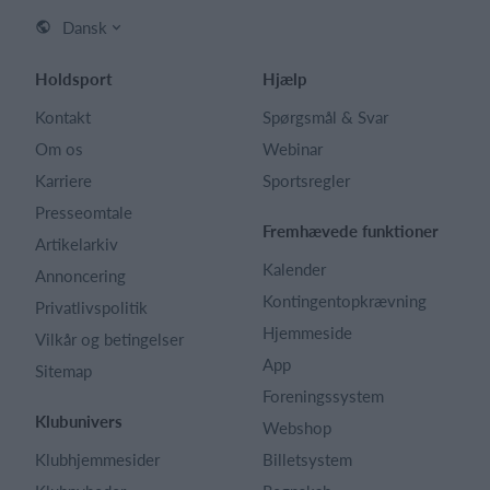
Dansk
Holdsport
Hjælp
Kontakt
Spørgsmål & Svar
Om os
Webinar
Karriere
Sportsregler
Presseomtale
Fremhævede funktioner
Artikelarkiv
Kalender
Annoncering
Kontingentopkrævning
Privatlivspolitik
Hjemmeside
Vilkår og betingelser
App
Sitemap
Foreningssystem
Klubunivers
Webshop
Klubhjemmesider
Billetsystem