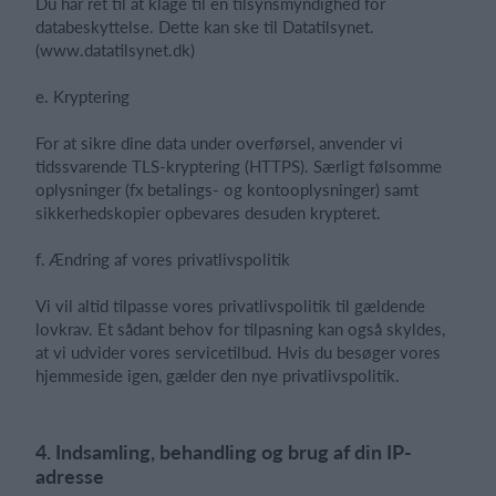
Du har ret til at klage til en tilsynsmyndighed for
databeskyttelse. Dette kan ske til Datatilsynet.
(www.datatilsynet.dk)
e. Kryptering
For at sikre dine data under overførsel, anvender vi
tidssvarende TLS-kryptering (HTTPS). Særligt følsomme
oplysninger (fx betalings- og kontooplysninger) samt
sikkerhedskopier opbevares desuden krypteret.
f. Ændring af vores privatlivspolitik
Vi vil altid tilpasse vores privatlivspolitik til gældende
lovkrav. Et sådant behov for tilpasning kan også skyldes,
at vi udvider vores servicetilbud. Hvis du besøger vores
hjemmeside igen, gælder den nye privatlivspolitik.
4. Indsamling, behandling og brug af din IP-
adresse