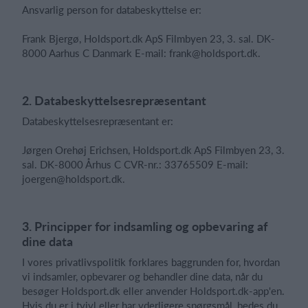
Ansvarlig person for databeskyttelse er:
Frank Bjergø, Holdsport.dk ApS Filmbyen 23, 3. sal. DK-
Log på
8000 Aarhus C Danmark E-mail: frank@holdsport.dk.
2. Databeskyttelsesrepræsentant
Databeskyttelsesrepræsentant er:
Jørgen Orehøj Erichsen, Holdsport.dk ApS Filmbyen 23, 3.
sal. DK-8000 Århus C CVR-nr.: 33765509 E-mail:
joergen@holdsport.dk.
3. Principper for indsamling og opbevaring af
dine data
I vores privatlivspolitik forklares baggrunden for, hvordan
vi indsamler, opbevarer og behandler dine data, når du
besøger Holdsport.dk eller anvender Holdsport.dk-app'en.
Hvis du er i tvivl eller har yderligere spørgsmål, bedes du