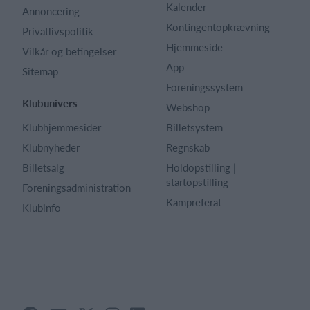
Kalender
Annoncering
Kontingentopkrævning
Privatlivspolitik
Hjemmeside
Vilkår og betingelser
App
Sitemap
Foreningssystem
Klubunivers
Webshop
Klubhjemmesider
Billetsystem
Klubnyheder
Regnskab
Billetsalg
Holdopstilling |
startopstilling
Foreningsadministration
Kampreferat
Klubinfo