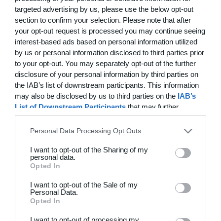
targeted advertising by us, please use the below opt-out
section to confirm your selection. Please note that after
7. Registrering og medlemsoplysninger
your opt-out request is processed you may continue seeing
interest-based ads based on personal information utilized
a. Registrering af data og forholdet til bruger- og
by us or personal information disclosed to third parties prior
persondatabetingelser og klubber
to your opt-out. You may separately opt-out of the further
disclosure of your personal information by third parties on
Når du registreres for brug af Holdsports tjeneste,
the IAB’s list of downstream participants. This information
indsamler og gemmer vi personlige oplysninger som navn,
may also be disclosed by us to third parties on the
IAB’s
adresse, telefonnummer og e-mail-adresse samt
registrering af aktiviteter og hændelser, herunder
List of Downstream Participants
that may further
fremmøde, betalinger og lignende. Registrerede brugere
disclose it to other third parties.
kan til enhver tid ændre eller slette de indtastede data. For
Personal Data Processing Opt Outs
yderligere detaljer henviser vi til Holdsports Bruger- og
Persondatabetingelser. Disse kan findes på hjemmesiden,
I want to opt-out of the Sharing of my
personal data.
og som bruger accepterer du også disse når du anvender
Opted In
vores services.
I want to opt-out of the Sale of my
Som bruger med tilknytning til en klub har du
Personal Data.
sandsynligvis også givet samtykke til at klubben kan bruge
Opted In
dine data, herunder at de kan bruge og videresende disse i
I want to opt-out of processing my