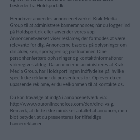
beskeder fra Holdsport.dk.
Herudover anvendes annoncenetværket Krak Media
Group til at administrere bannerannoncer, når du logger ind
på Holdsport.dk eller anvender vores app.
Annoncenetværket viser reklamer, der formodes at være
relevante for dig. Annoncerne baseres på oplysninger om
din alder, køn, sportsgren og postnummer. Dine
personhenførbare oplysninger og kontaktinformationer
videregives aldrig. Da annoncerne administreres af Krak
Media Group, har Holdsport ingen indflydelse på, hvilke
specifikke reklamer du præsenteres for. Oplever du en
upassende reklame, er du velkommen til at kontakte os.
Du kan fravælge at indgå i annoncenetværk via:
http://www.youronlinechoices.com/den/dine-valg.
Bemærk, at dette ikke mindsker antallet af annoncer, men
blot betyder, at du præsenteres for tilfældige
bannerreklamer.