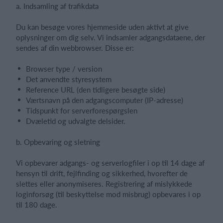
a. Indsamling af trafikdata
Du kan besøge vores hjemmeside uden aktivt at give
oplysninger om dig selv. Vi indsamler adgangsdataene, der
sendes af din webbrowser. Disse er:
Browser type / version
Det anvendte styresystem
Reference URL (den tidligere besøgte side)
Værtsnavn på den adgangscomputer (IP-adresse)
Tidspunkt for serverforespørgslen
Dvæletid og udvalgte delsider.
b. Opbevaring og sletning
Vi opbevarer adgangs- og serverlogfiler i op til 14 dage af
hensyn til drift, fejlfinding og sikkerhed, hvorefter de
slettes eller anonymiseres. Registrering af mislykkede
loginforsøg (til beskyttelse mod misbrug) opbevares i op
til 180 dage.