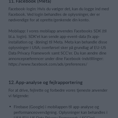
11. Facebook (Meta)
Facebook-login: Hvis du vælger det, kan du logge ind med
Facebook. Ved login behandles de oplysninger, der er
nødvendige for at oprette/genkende din konto.
Mobilapp: I vores mobilapp anvendes Facebooks SDK (til
bl.a. login). SDK'et kan sende app-event-data (fx app-
installation og -åbning) til Meta. Meta kan behandle disse
oplysninger i USA; overførsel sker på grundlag af EU-US
Data Privacy Framework samt SCC'er. Du kan ændre dine
annoncepræferencer under dine Facebook-indstillinger:
https://www.facebook.com/ads/preferences/
12. App-analyse og fejlrapportering
For at drive, fejlrette og forbedre vores tjeneste anvender
vi følgende:
Firebase (Google) i mobilappen til app-analyse og
performanceovervågning. Oplysninger kan behandles i
USA (EU-US Data Privacy Framework / SCC'er).