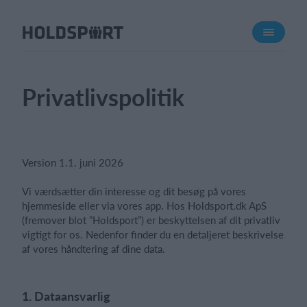
Om Holdsport
Om os
Mød os
Privatlivspolitik
Karriere
Presseomtale
Funktioner
Version 1.1. juni 2026
Kalender
Vi værdsætter din interesse og dit besøg på vores
Kontingentopkrævning
hjemmeside eller via vores app. Hos Holdsport.dk ApS
(fremover blot ”Holdsport”) er beskyttelsen af dit privatliv
Hjemmeside
vigtigt for os. Nedenfor finder du en detaljeret beskrivelse
Webshop
af vores håndtering af dine data.
Billetsystem
1. Dataansvarlig
Hvad koster det?