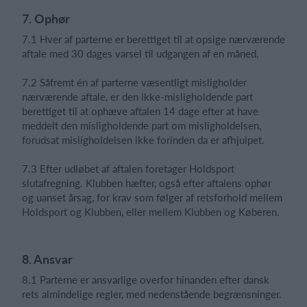
7. Ophør
7.1 Hver af parterne er berettiget til at opsige nærværende
aftale med 30 dages varsel til udgangen af en måned.
7.2 Såfremt én af parterne væsentligt misligholder
nærværende aftale, er den ikke-misligholdende part
berettiget til at ophæve aftalen 14 dage efter at have
meddelt den misligholdende part om misligholdelsen,
forudsat misligholdelsen ikke forinden da er afhjulpet.
7.3 Efter udløbet af aftalen foretager Holdsport
slutafregning. Klubben hæfter, også efter aftalens ophør
og uanset årsag, for krav som følger af retsforhold mellem
Holdsport og Klubben, eller mellem Klubben og Køberen.
8. Ansvar
8.1 Parterne er ansvarlige overfor hinanden efter dansk
rets almindelige regler, med nedenstående begrænsninger.