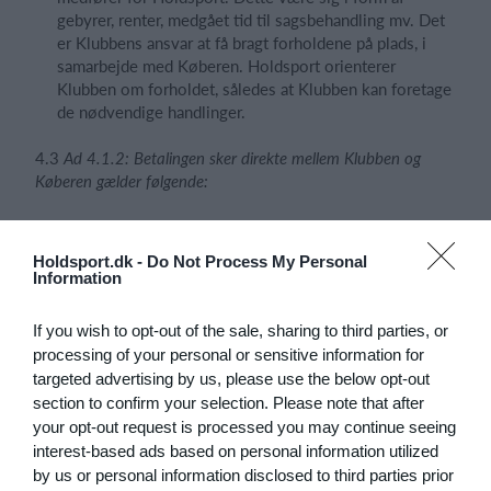
gebyrer, renter, medgået tid til sagsbehandling mv. Det
er Klubbens ansvar at få bragt forholdene på plads, i
samarbejde med Køberen. Holdsport orienterer
Klubben om forholdet, således at Klubben kan foretage
de nødvendige handlinger.
4.3
Ad 4.1.2: Betalingen sker direkte mellem Klubben og
Køberen gælder følgende:
Klubben og Køberen indgår betalingsaftalen og står
selv for alle dele af afregningen for salget af
Holdsport.dk -
Do Not Process My Personal
merchandise. Det kan fx ske via brug af betalingskort,
Information
mobilbetalingsløsninger, bankoverførsler, kontantsalg
mv. Dette reguleres mellem parterne og er Holdsport
If you wish to opt-out of the sale, sharing to third parties, or
uvedkommende.
processing of your personal or sensitive information for
Holdsport er berettiget til vederlag for formidling af
targeted advertising by us, please use the below opt-out
Klubbens merchandisesalg. Vederlaget kan ses på
section to confirm your selection. Please note that after
Klubbens opkrævning (faktura) eller på Holdsports
your opt-out request is processed you may continue seeing
hjemmeside. Priserne reguleres løbende og vil fremgå
interest-based ads based on personal information utilized
af opkrævningerne.
by us or personal information disclosed to third parties prior