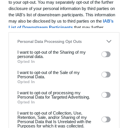
to your opt-out. You may separately opt-out of the further
disclosure of your personal information by third parties on
5. Fortrydelse, annullering, opsigelse og
the IAB’s list of downstream participants. This information
ophævelse af erhvervet merchandise
may also be disclosed by us to third parties on the
IAB’s
5.1 I det omfang en Køber, i henhold til lovgivningen eller
List of Downstream Participants
that may further
Holdsports eller Klubbens betingelser, fortryder eller
disclose it to other third parties.
ophæver købet af det gennem Holdsport erhvervede
Personal Data Processing Opt Outs
merchandise, er Holdsport berettiget til fra Klubben at
blive godskrevet ethvert beløb, som Holdsport i sådan
I want to opt-out of the Sharing of my
anledning tilbagebetaler til Køberen. Holdsports vederlag
personal data.
for formidling af salg af merchandise bortfalder, hvis
Opted In
Køberen udnytter sin fortrydelsesret efter loven eller
I want to opt-out of the Sale of my
berettiget ophæver sit køb.
Personal Data.
Opted In
5.2 Sådanne evt. beløb, som Klubben skal godskrive
Holdsport, kan afregnes af Holdsport ved modregning
I want to opt-out of processing my
over for Klubben.
Personal Data for Targeted Advertising.
Opted In
5.3 I det omfang en genstand er blevet tilvirket efter
I want to opt-out of Collection, Use,
Køberens ønske (speciesvare), fx med påtryk af print, fx
Retention, Sale, and/or Sharing of my
navn, nummer mv. kan genstanden ikke ombyttes eller
Personal Data that Is Unrelated with the
Purposes for which it was collected.
refunderes, idet genstanden ikke kan returneres i