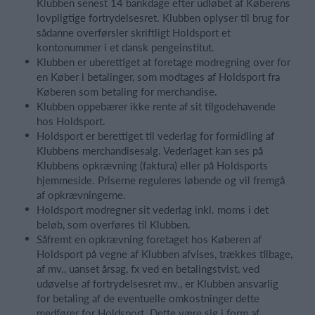
Klubben senest 14 bankdage efter udløbet af Køberens
lovpligtige fortrydelsesret. Klubben oplyser til brug for
sådanne overførsler skriftligt Holdsport et
kontonummer i et dansk pengeinstitut.
Klubben er uberettiget at foretage modregning over for
en Køber i betalinger, som modtages af Holdsport fra
Køberen som betaling for merchandise.
Klubben oppebærer ikke rente af sit tilgodehavende
hos Holdsport.
Holdsport er berettiget til vederlag for formidling af
Klubbens merchandisesalg. Vederlaget kan ses på
Klubbens opkrævning (faktura) eller på Holdsports
hjemmeside. Priserne reguleres løbende og vil fremgå
af opkrævningerne.
Holdsport modregner sit vederlag inkl. moms i det
beløb, som overføres til Klubben.
Såfremt en opkrævning foretaget hos Køberen af
Holdsport på vegne af Klubben afvises, trækkes tilbage,
af mv., uanset årsag, fx ved en betalingstvist, ved
udøvelse af fortrydelsesret mv., er Klubben ansvarlig
for betaling af de eventuelle omkostninger dette
medfører for Holdsport. Dette være sig i form af