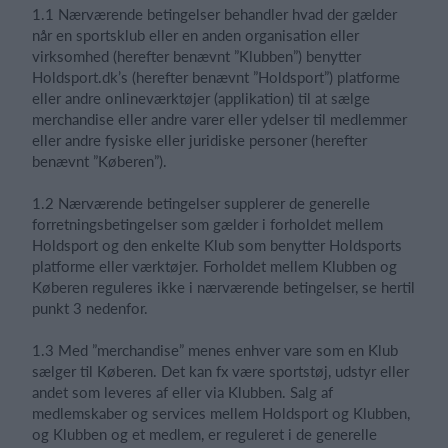
1.1 Nærværende betingelser behandler hvad der gælder
når en sportsklub eller en anden organisation eller
virksomhed (herefter benævnt ”Klubben”) benytter
Log på
Holdsport.dk’s (herefter benævnt ”Holdsport”) platforme
eller andre onlineværktøjer (applikation) til at sælge
merchandise eller andre varer eller ydelser til medlemmer
eller andre fysiske eller juridiske personer (herefter
benævnt ”Køberen”).
1.2 Nærværende betingelser supplerer de generelle
forretningsbetingelser som gælder i forholdet mellem
Holdsport og den enkelte Klub som benytter Holdsports
platforme eller værktøjer. Forholdet mellem Klubben og
Køberen reguleres ikke i nærværende betingelser, se hertil
punkt 3 nedenfor.
1.3 Med ”merchandise” menes enhver vare som en Klub
sælger til Køberen. Det kan fx være sportstøj, udstyr eller
andet som leveres af eller via Klubben. Salg af
medlemskaber og services mellem Holdsport og Klubben,
og Klubben og et medlem, er reguleret i de generelle