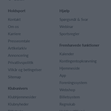
Holdsport
Hjælp
Kontakt
Spørgsmål & Svar
Om os
Webinar
Karriere
Sportsregler
Presseomtale
Fremhævede funktioner
Artikelarkiv
Kalender
Annoncering
Kontingentopkrævning
Privatlivspolitik
Hjemmeside
Vilkår og betingelser
App
Sitemap
Foreningssystem
Klubunivers
Webshop
Klubhjemmesider
Billetsystem
Klubnyheder
Regnskab