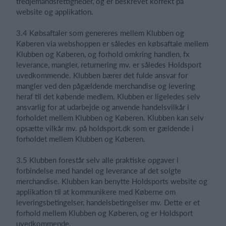
tredjemandsrettigheder, og er beskrevet korrekt på
website og applikation.
3.4 Købsaftaler som genereres mellem Klubben og
Køberen via webshoppen er således en købsaftale mellem
Klubben og Køberen, og forhold omkring handlen, fx
leverance, mangler, returnering mv. er således Holdsport
uvedkommende. Klubben bærer det fulde ansvar for
mangler ved den pågældende merchandise og levering
heraf til det købende medlem. Klubben er ligeledes selv
ansvarlig for at udarbejde og anvende handelsvilkår i
forholdet mellem Klubben og Køberen. Klubben kan selv
opsætte vilkår mv. på holdsport.dk som er gældende i
forholdet mellem Klubben og Køberen.
3.5 Klubben forestår selv alle praktiske opgaver i
forbindelse med handel og leverance af det solgte
merchandise. Klubben kan benytte Holdsports website og
applikation til at kommunikere med Køberne om
leveringsbetingelser, handelsbetingelser mv. Dette er et
forhold mellem Klubben og Køberen, og er Holdsport
uvedkommende.