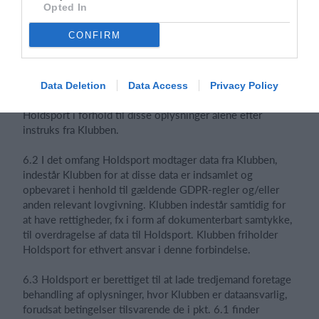
Opted In
oprindelig, original stand.
CONFIRM
6. Persondata
6.1 I det omfang Holdsport behandler personoplysninger
Data Deletion
Data Access
Privacy Policy
på vegne af Klubben, herunder ved indsamling, handler
Holdsport i forhold til disse oplysninger alene efter
instruks fra Klubben.
6.2 I det omfang Holdsport modtager data fra Klubben,
indestår Klubben for at disse data er indsamlet og
opbevaret i henhold til gældende GDPR-regler og/eller
anden relevant lovgivning. Klubben indestår samtidig for
at have rettigheder, fx i form af dokumenterbart samtykke,
til overdragelse af data til Holdsport. Klubben friholder
Holdsport for ethvert ansvar i denne forbindelse.
6.3 Holdsport er berettiget til at lade tredjemand foretage
behandling af oplysninger, hvor Klubben er dataansvarlig,
forudsat betingelser tilsvarende de i pkt. 6.1 finder