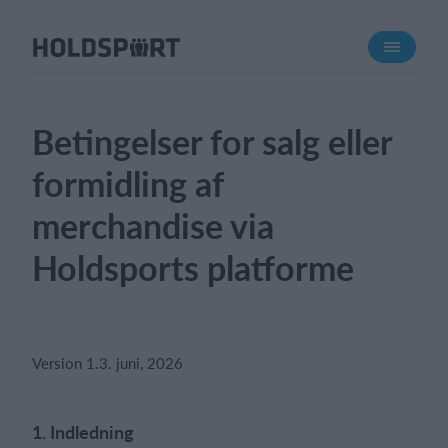
Om Holdsport
Om os
Mød os
Betingelser for salg eller
Karriere
formidling af
Presseomtale
merchandise via
Funktioner
Holdsports platforme
Kalender
Kontingentopkrævning
Hjemmeside
Webshop
Version 1.3. juni, 2026
Billetsystem
1. Indledning
Hvad koster det?