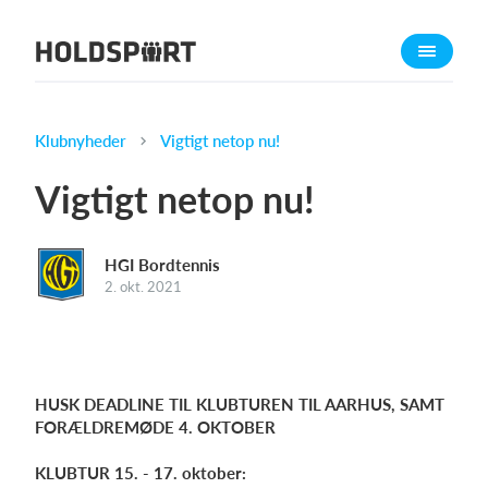
Om Holdsport
Om os
Mød os
Klubnyheder
Vigtigt netop nu!
Karriere
Vigtigt netop nu!
Presseomtale
Funktioner
HGI Bordtennis
Kalender
2. okt. 2021
Kontingentopkrævning
Hjemmeside
Webshop
HUSK DEADLINE TIL KLUBTUREN TIL AARHUS, SAMT
Billetsystem
FORÆLDREMØDE 4. OKTOBER
KLUBTUR 15. - 17. oktober:
Hvad koster det?