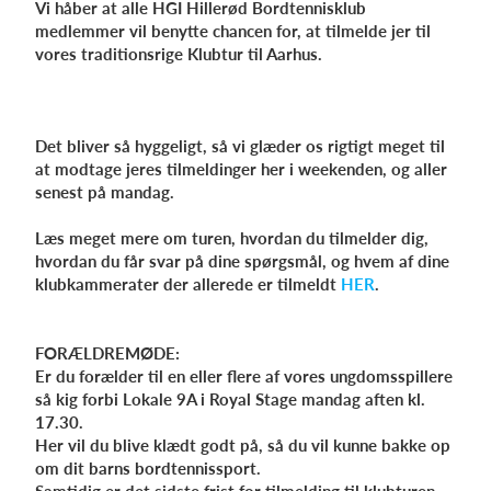
Vi håber at alle HGI Hillerød Bordtennisklub
medlemmer vil benytte chancen for, at tilmelde jer til
vores traditionsrige Klubtur til Aarhus.
Log på
Det bliver så hyggeligt, så vi glæder os rigtigt meget til
at modtage jeres tilmeldinger her i weekenden, og aller
senest på mandag.
Læs meget mere om turen,
hvordan du tilmelder dig,
hvordan du får svar på dine spørgsmål, og hvem af dine
klubkammerater der allerede er tilmeldt
HER
.
FORÆLDREMØDE:
Er du forælder til en eller flere af vores ungdomsspillere
så kig forbi Lokale 9A i Royal Stage mandag aften kl.
17.30.
Her vil du blive klædt godt på, så du vil kunne bakke op
om dit barns bordtennissport.