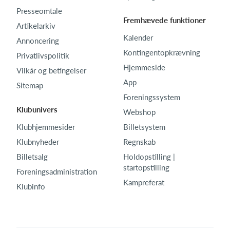
Presseomtale
Fremhævede funktioner
Artikelarkiv
Kalender
Annoncering
Kontingentopkrævning
Privatlivspolitik
Hjemmeside
Vilkår og betingelser
App
Sitemap
Foreningssystem
Klubunivers
Webshop
Klubhjemmesider
Billetsystem
Klubnyheder
Regnskab
Billetsalg
Holdopstilling |
startopstilling
Foreningsadministration
Kampreferat
Klubinfo