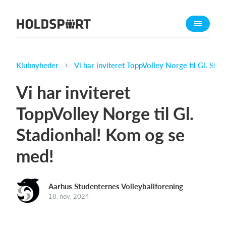
Om Holdsport
Om os
Mød os
Klubnyheder
Vi har inviteret ToppVolley Norge til Gl. Sta
Karriere
Vi har inviteret
Presseomtale
ToppVolley Norge til Gl.
Funktioner
Stadionhal! Kom og se
Kalender
Kontingentopkrævning
med!
Hjemmeside
Webshop
Aarhus Studenternes Volleyballforening
Billetsystem
18. nov. 2024
Hvad koster det?