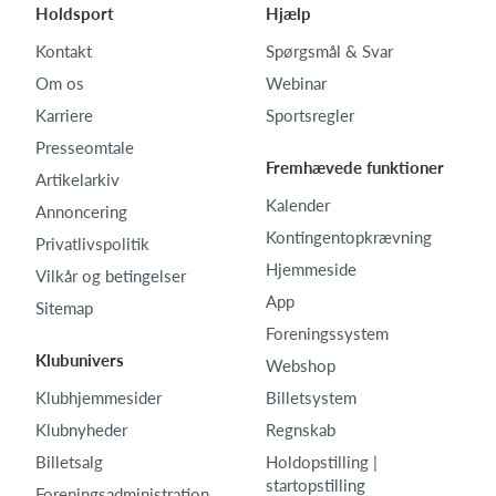
Holdsport
Hjælp
Kontakt
Spørgsmål & Svar
Om os
Webinar
Karriere
Sportsregler
Presseomtale
Fremhævede funktioner
Artikelarkiv
Kalender
Annoncering
Kontingentopkrævning
Privatlivspolitik
Hjemmeside
Vilkår og betingelser
App
Sitemap
Foreningssystem
Klubunivers
Webshop
Klubhjemmesider
Billetsystem
Klubnyheder
Regnskab
Billetsalg
Holdopstilling |
startopstilling
Foreningsadministration