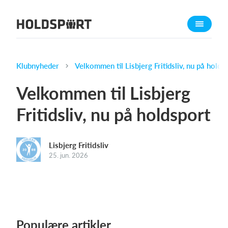
Om Holdsport
Om os
Mød os
Klubnyheder
Velkommen til Lisbjerg Fritidsliv, nu på holds
Karriere
Velkommen til Lisbjerg
Presseomtale
Fritidsliv, nu på holdsport
Funktioner
Kalender
Lisbjerg Fritidsliv
Kontingentopkrævning
25. jun. 2026
Hjemmeside
Webshop
Billetsystem
Populære artikler
Hvad koster det?