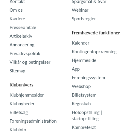
Kontakt
Spørgsmål & Svar
Om os
Webinar
Karriere
Sportsregler
Presseomtale
Fremhævede funktioner
Artikelarkiv
Kalender
Annoncering
Kontingentopkrævning
Privatlivspolitik
Hjemmeside
Vilkår og betingelser
App
Sitemap
Foreningssystem
Klubunivers
Webshop
Klubhjemmesider
Billetsystem
Klubnyheder
Regnskab
Billetsalg
Holdopstilling |
startopstilling
Foreningsadministration
Kampreferat
Klubinfo