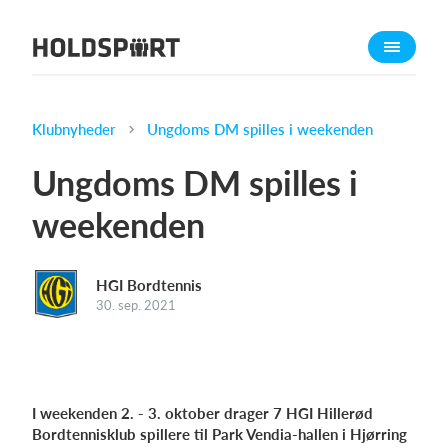
Om Holdsport
Om os
Mød os
Klubnyheder
Ungdoms DM spilles i weekenden
Karriere
Ungdoms DM spilles i
Presseomtale
weekenden
Funktioner
Kalender
HGI Bordtennis
Kontingentopkrævning
30. sep. 2021
Hjemmeside
Webshop
Billetsystem
I weekenden 2. - 3. oktober drager 7 HGI Hillerød
Bordtennisklub spillere til Park Vendia-hallen i Hjørring
Hvad koster det?