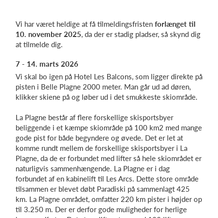
Vi har været heldige at få tilmeldingsfristen
forlænget til
10. november 2025
, da der er stadig pladser, så skynd dig
Log på
at tilmelde dig.
7 - 14. marts 2026
Vi skal bo igen på Hotel Les Balcons, som ligger direkte på
pisten i Belle Plagne 2000 meter. Man går ud ad døren,
klikker skiene på og løber ud i det smukkeste skiområde.
La Plagne består af flere forskellige skisportsbyer
beliggende i et kæmpe skiområde på 100 km2 med mange
gode pist for både begyndere og øvede. Det er let at
komme rundt mellem de forskellige skisportsbyer i La
Plagne, da de er forbundet med lifter så hele skiområdet er
naturligvis sammenhængende. La Plagne er i dag
forbundet af en kabinelift til Les Arcs. Dette store område
tilsammen er blevet døbt Paradiski på sammenlagt 425
km. La Plagne området, omfatter 220 km pister i højder op
til 3.250 m. Der er derfor gode muligheder for herlige