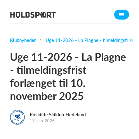
Om Holdsport
Om os
Mød os
Klubnyheder
Uge 11-2026 - La Plagne - tilmeldingsfrist f
Karriere
Uge 11-2026 - La Plagne
Presseomtale
- tilmeldingsfrist
Funktioner
forlænget til 10.
Kalender
Kontingentopkrævning
november 2025
Hjemmeside
Webshop
Roskilde Skiklub Hedeland
Billetsystem
17. sep. 2025
Hvad koster det?