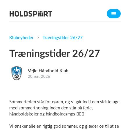
Om Holdsport
Om os
Mød os
Klubnyheder
Træningstider 26/27
Karriere
Træningstider 26/27
Presseomtale
Funktioner
Vejle Håndbold Klub
Kalender
20. jun. 2026
Kontingentopkrævning
Hjemmeside
Sommerferien står for døren, og vi går ind i den sidste uge
Webshop
med sommertræning inden den står på ferie,
Billetsystem
håndboldskoler og håndboldcamps 🤾🏼‍♂️
Vi ønsker alle en rigtig god sommer, og glæder os til at se
Hvad koster det?