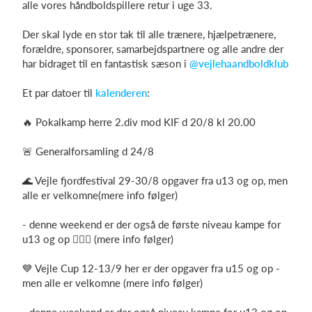
alle vores håndboldspillere retur i uge 33.
Der skal lyde en stor tak til alle trænere, hjælpetrænere,
forældre, sponsorer, samarbejdspartnere og alle andre der
Log på
har bidraget til en fantastisk sæson i
@vejlehaandboldklub
Et par datoer til
kalenderen
:
🔥 Pokalkamp herre 2.div mod KIF d 20/8 kl 20.00
🚨 Generalforsamling d 24/8
🌊 Vejle fjordfestival 29-30/8 opgaver fra u13 og op, men
alle er velkomne(mere info følger)
- denne weekend er der også de første niveau kampe for
u13 og op 🤾🏼‍♂️ (mere info følger)
💙 Vejle Cup 12-13/9 her er der opgaver fra u15 og op -
men alle er velkomne (mere info følger)