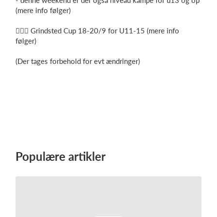
- denne weekend er der også niveau kampe for u13 og op
(mere info følger)
🤾🏼‍♂️ Grindsted Cup 18-20/9 for U11-15 (mere info
følger)
(Der tages forbehold for evt ændringer)
Populære artikler