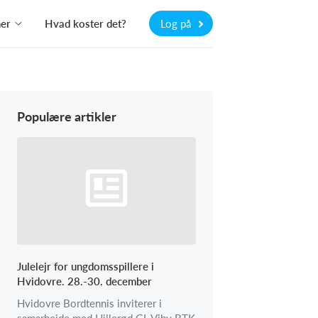
ner
Hvad koster det?
Log på
Populære artikler
Julelejr for ungdomsspillere i
Hvidovre. 28.-30. december
Hvidovre Bordtennis inviterer i
samarbejde med Hillerød GI, Viby BTK