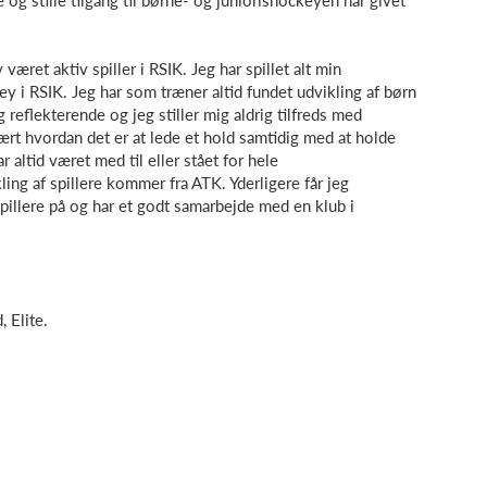
 og stille tilgang til børne- og juniorishockeyen har givet
 været aktiv spiller i RSIK. Jeg har spillet alt min
 i RSIK. Jeg har som træner altid fundet udvikling af børn
reflekterende og jeg stiller mig aldrig tilfreds med
rt hvordan det er at lede et hold samtidig med at holde
 altid været med til eller stået for hele
ing af spillere kommer fra ATK. Yderligere får jeg
spillere på og har et godt samarbejde med en klub i
 Elite.