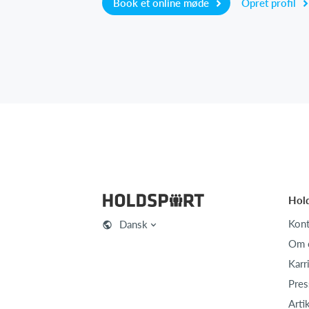
Book et online møde
Opret profil
Hol
Kont
Dansk
Om 
Karr
Pres
Arti