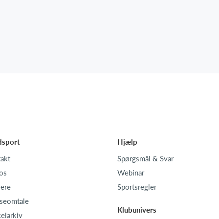
dsport
Hjælp
akt
Spørgsmål & Svar
os
Webinar
iere
Sportsregler
seomtale
Klubunivers
kelarkiv