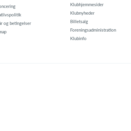
Klubhjemmesider
oncering
Klubnyheder
atlivspolitik
Billetsalg
år og betingelser
Foreningsadministration
map
Klubinfo