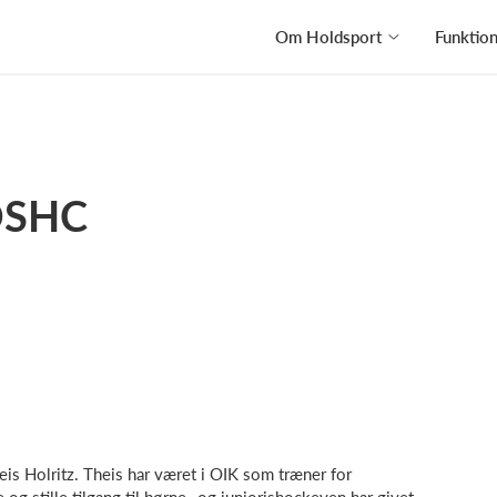
Om Holdsport
Funktio
 OSHC
eis Holritz. Theis har været i OIK som træner for