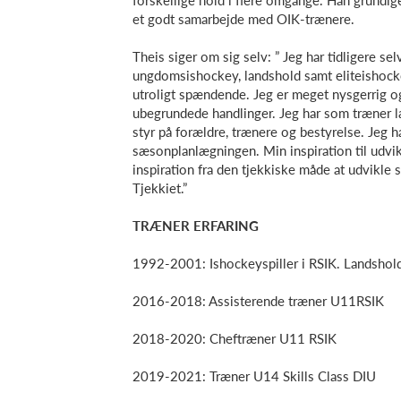
forskellige hold i flere omgange. Han grundige
et godt samarbejde med OIK-trænere.
Theis siger om sig selv: ” Jeg har tidligere selv
ungdomsishockey, landshold samt eliteishockey
utroligt spændende. Jeg er meget nysgerrig og 
ubegrundede handlinger. Jeg har som træner læ
styr på forældre, trænere og bestyrelse. Jeg har
sæsonplanlægningen. Min inspiration til udvikl
inspiration fra den tjekkiske måde at udvikle 
Tjekkiet.”
TRÆNER ERFARING
1992-2001: Ishockeyspiller i RSIK. Landshold,
2016-2018: Assisterende træner U11RSIK
2018-2020: Cheftræner U11 RSIK
2019-2021: Træner U14 Skills Class DIU