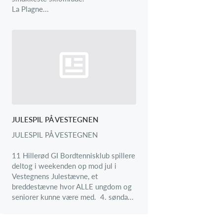
La Plagne...
JULESPIL PÅ VESTEGNEN​​
JULESPIL PÅ VESTEGNEN
11 Hillerød GI Bordtennisklub spillere
deltog i weekenden op mod jul i
Vestegnens Julestævne, et
breddestævne hvor ALLE ungdom og
seniorer kunne være med. 4. sønda...