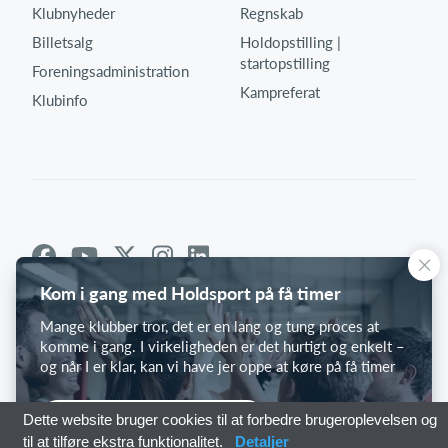
Klubnyheder
Regnskab
Billetsalg
Holdopstilling |
startopstilling
Foreningsadministration
Kampreferat
Klubinfo
Kom i gang med Holdsport på få timer
Mange klubber tror, det er en lang og tung proces at
komme i gang. I virkeligheden er det hurtigt og enkelt –
og når I er klar, kan vi have jer oppe at køre på få timer
Kom i gang med Holdsport
Dette website bruger cookies til at forbedre brugeroplevelsen og
til at tilføre ekstra funktionalitet.
Detaljer