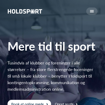
Om Holdsport
Om os
Mød os
Karriere
Mere tid til sport
Presseomtale
Funktioner
Kalender
Tusindvis af klubber og foreninger i alle
størrelser – fra store flerstrengede foreninger
Kontingentopkrævning
til små lokale klubber – benytter Holdsport til
Hjemmeside
kontingentopkrævning, kommunikation og
Webshop
medlemsadministration online.
Billetsystem
Hvad koster det?
Book et online møde
Opret profil