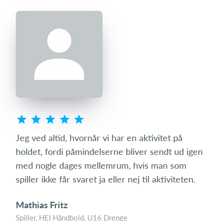
s
Jeg ved altid, hvornår vi har en aktivitet på
Som 
ret
holdet, fordi påmindelserne bliver sendt ud igen
hvo
mit
med nogle dages mellemrum, hvis man som
den 
spiller ikke får svaret ja eller nej til aktiviteten.
med
Mathias Fritz
Tin
Spiller, HEI Håndbold, U16 Drenge
Foræ