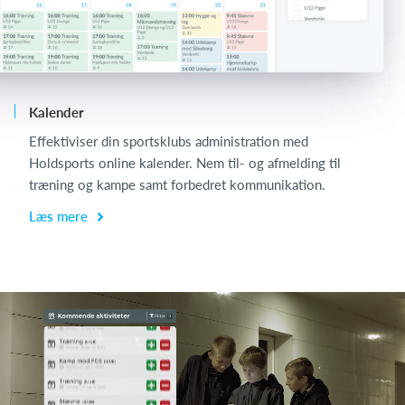
Kalender
Ch
Effektiviser din sportsklubs administration med
Ch
Holdsports online kalender. Nem til- og afmelding til
de
træning og kampe samt forbedret kommunikation.
få
Læs mere
L