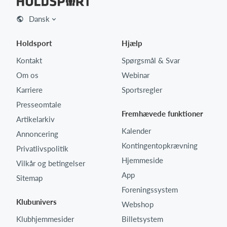
Dansk
Holdsport
Hjælp
Kontakt
Spørgsmål & Svar
Om os
Webinar
Karriere
Sportsregler
Presseomtale
Fremhævede funktioner
Artikelarkiv
Kalender
Annoncering
Kontingentopkrævning
Privatlivspolitik
Hjemmeside
Vilkår og betingelser
App
Sitemap
Foreningssystem
Klubunivers
Webshop
Klubhjemmesider
Billetsystem