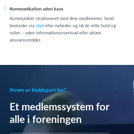
Kommunikation uden kaos
Kommunikér struktureret med dine medlemmer. Send
beskeder via
chat
eller nyheder, og nå de rette hold og
roller – uden informationsoverload eller uklare
ansvarsområder.
Hvem er Holdsport for?
Et medlemssystem for
alle i foreningen