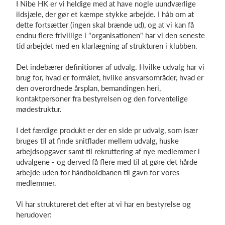
I Nibe HK er vi heldige med at have nogle uundværlige
ildsjæle, der gør et kæmpe stykke arbejde. I håb om at
dette fortsætter (ingen skal brænde ud), og at vi kan få
endnu flere frivillige i "organisationen" har vi den seneste
Log på
tid arbejdet med en klarlægning af strukturen i klubben.
Det indebærer definitioner af udvalg. Hvilke udvalg har vi
brug for, hvad er formålet, hvilke ansvarsområder, hvad er
den overordnede årsplan, bemandingen heri,
kontaktpersoner fra bestyrelsen og den forventelige
mødestruktur.
I det færdige produkt er der en side pr udvalg, som især
bruges til at finde snitflader mellem udvalg, huske
arbejdsopgaver samt til rekruttering af nye medlemmer i
udvalgene - og derved få flere med til at gøre det hårde
arbejde uden for håndboldbanen til gavn for vores
medlemmer.
Vi har struktureret det efter at vi har en bestyrelse og
herudover: