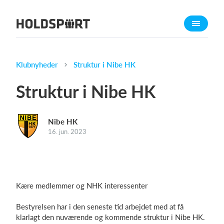
Om Holdsport
Om os
Mød os
Klubnyheder
Struktur i Nibe HK
Karriere
Struktur i Nibe HK
Presseomtale
Funktioner
Nibe HK
Kalender
16. jun. 2023
Kontingentopkrævning
Hjemmeside
Webshop
Kære medlemmer og NHK interessenter
Billetsystem
Bestyrelsen har i den seneste tid arbejdet med at få
klarlagt den nuværende og kommende struktur i Nibe HK.
Hvad koster det?