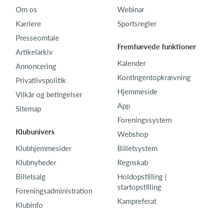
Om os
Webinar
Karriere
Sportsregler
Presseomtale
Fremhævede funktioner
Artikelarkiv
Kalender
Annoncering
Kontingentopkrævning
Privatlivspolitik
Hjemmeside
Vilkår og betingelser
App
Sitemap
Foreningssystem
Klubunivers
Webshop
Klubhjemmesider
Billetsystem
Klubnyheder
Regnskab
Billetsalg
Holdopstilling |
startopstilling
Foreningsadministration
Kampreferat
Klubinfo