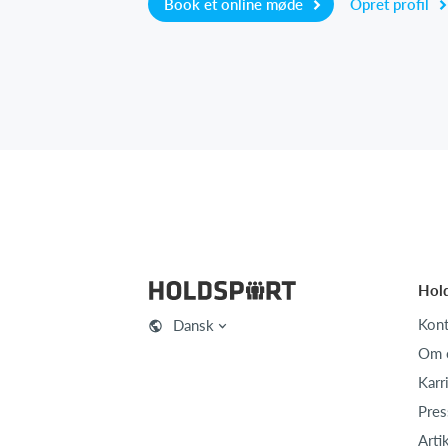
Book et online møde
Opret profil
Hol
Kont
Dansk
Om 
Karr
Pres
Arti