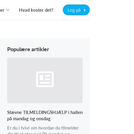
ner
Hvad koster det?
Log på
Populære artikler
Stævne TILMELDINGSHJÆLP i hallen
på mandag og onsdag
Er du i tvivl om hvordan du tilmelder
dig til et stævne? På mandag og