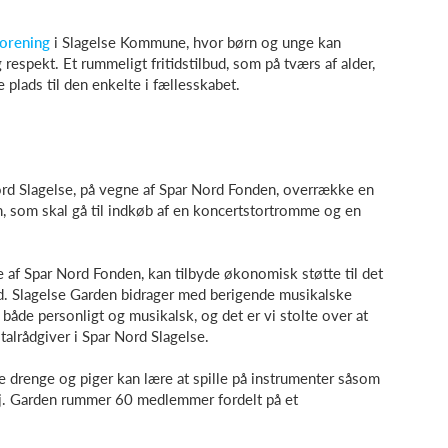
forening
i Slagelse Kommune, hvor børn og unge kan
espekt. Et rummeligt fritidstilbud, som på tværs af alder,
 plads til den enkelte i fællesskabet.
rd Slagelse, på vegne af Spar Nord Fonden, overrække en
n, som skal gå til indkøb af en koncertstortromme og en
ne af Spar Nord Fonden, kan tilbyde økonomisk støtte til det
d. Slagelse Garden bidrager med berigende musikalske
 både personligt og musikalsk, og det er vi stolte over at
talrådgiver i Spar Nord Slagelse.
e drenge og piger kan lære at spille på instrumenter såsom
øj. Garden rummer 60 medlemmer fordelt på et