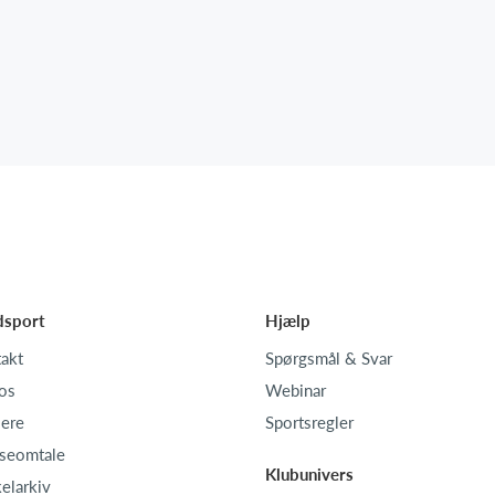
dsport
Hjælp
akt
Spørgsmål & Svar
os
Webinar
iere
Sportsregler
seomtale
Klubunivers
kelarkiv