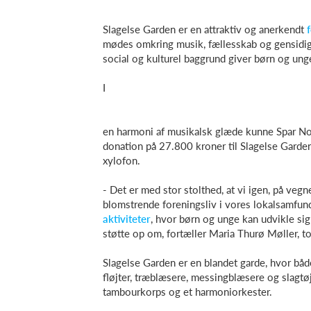
Slagelse Garden er en attraktiv og anerkendt
mødes omkring musik, fællesskab og gensidig r
social og kulturel baggrund giver børn og unge
I
en harmoni af musikalsk glæde kunne Spar No
donation på 27.800 kroner til Slagelse Garde
xylofon.
- Det er med stor stolthed, at vi igen, på veg
blomstrende foreningsliv i vores lokalsamfun
aktiviteter
, hvor børn og unge kan udvikle sig
støtte op om, fortæller Maria Thurø Møller, to
Slagelse Garden er en blandet garde, hvor båd
fløjter, træblæsere, messingblæsere og slagt
tambourkorps og et harmoniorkester.