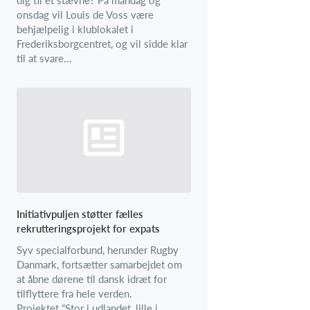
onsdag vil Louis de Voss være
behjælpelig i klublokalet i
Frederiksborgcentret, og vil sidde klar
til at svare...
Initiativpuljen støtter fælles
rekrutteringsprojekt for expats
Syv specialforbund, herunder Rugby
Danmark, fortsætter samarbejdet om
at åbne dørene til dansk idræt for
tilflyttere fra hele verden.
Projektet “Stor i udlandet, lille i