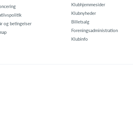
Klubhjemmesider
oncering
Klubnyheder
atlivspolitik
Billetsalg
år og betingelser
Foreningsadministration
map
Klubinfo