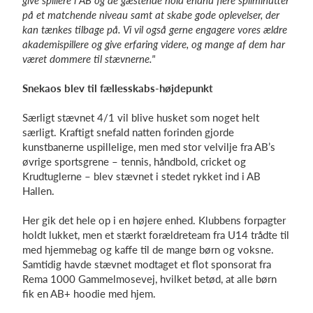
give spillere i AB og de gæstende hold endnu flere spilminutter
på et matchende niveau samt at skabe gode oplevelser, der
kan tænkes tilbage på. Vi vil også gerne engagere vores ældre
akademispillere og give erfaring videre, og mange af dem har
været dommere til stævnerne."
Snekaos blev til fællesskabs-højdepunkt
Særligt stævnet 4/1 vil blive husket som noget helt
særligt. Kraftigt snefald natten forinden gjorde
kunstbanerne uspillelige, men med stor velvilje fra AB’s
øvrige sportsgrene – tennis, håndbold, cricket og
Krudtuglerne – blev stævnet i stedet rykket ind i AB
Hallen.
Her gik det hele op i en højere enhed. Klubbens forpagter
holdt lukket, men et stærkt forældreteam fra U14 trådte til
med hjemmebag og kaffe til de mange børn og voksne.
Samtidig havde stævnet modtaget et flot sponsorat fra
Rema 1000 Gammelmosevej, hvilket betød, at alle børn
fik en AB+ hoodie med hjem.