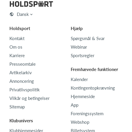
Dansk
Holdsport
Hjælp
Kontakt
Spørgsmål & Svar
Om os
Webinar
Karriere
Sportsregler
Presseomtale
Fremhævede funktioner
Artikelarkiv
Kalender
Annoncering
Kontingentopkrævning
Privatlivspolitik
Hjemmeside
Vilkår og betingelser
App
Sitemap
Foreningssystem
Klubunivers
Webshop
Klubhjemmesider
Billetsystem