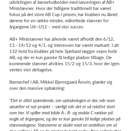
udviklingen af børnefodbolden med lanceringen af AB+
Ministævner. Hvor der tidligere traditionelt har været
fokus på det store AB Cup i pinsen, har klubben nu åbnet
dørene for en række mindre, målrettede stævner for
Log på
årgangene U6–U12 – med stor succes.
AB+ Ministævner har allerede været afholdt den 6/12,
13.–14/12 og 4/1, og interessen har været markant. I alt
132 hold fra klubber på hele Sjælland lægger vejen forbi
AB, og der er kun ganske få ledige pladser tilbage. De
kommende stævner afvikles 15/2 og 15/3, hvor der igen
ventes stor deltagelse.
Børnechef i
AB
, Mikkel Bjerregaard Årosin, glæder sig
over den massive opbakning:
"Det er altid spændende, om opbakningen er der, når man
søsætter et nyt projekt – særligt når det er så relativt stort
som her. Vi spiller med både A-, B- og endda C-rækker på
nogle af årgangene, og der er kun ganske få ledige pladser på
stævnedagene. Stævnerne er skabt med en ambition om at