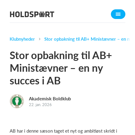
Om Holdsport
Om os
Mød os
Klubnyheder
Stor opbakning til AB+ Ministævner – en ny 
Karriere
Stor opbakning til AB+
Presseomtale
Ministævner – en ny
Funktioner
succes i AB
Kalender
Kontingentopkrævning
Hjemmeside
Akademisk Boldklub
22. jan. 2026
Webshop
Billetsystem
AB har i denne sæson taget et nyt og ambitiøst skridt i
Hvad koster det?