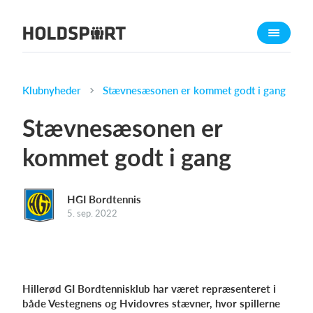
Om Holdsport
Om os
Mød os
Klubnyheder
Stævnesæsonen er kommet godt i gang
Karriere
Stævnesæsonen er
Presseomtale
kommet godt i gang
Funktioner
Kalender
HGI Bordtennis
Kontingentopkrævning
5. sep. 2022
Hjemmeside
Webshop
Billetsystem
Hillerød GI Bordtennisklub har været repræsenteret i
både Vestegnens og Hvidovres stævner, hvor spillerne
Hvad koster det?