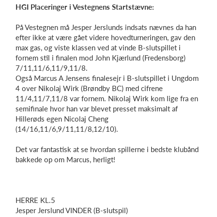
HGI Placeringer i Vestegnens Startstævne:
På Vestegnen må Jesper
Jerslunds
indsats nævnes da han
efter ikke at være gået videre hovedturneringen, gav den
max gas, og viste klassen ved at vinde B-slutspillet i
fornem stil i finalen mod John
Kjærlund
(Fredensborg)
7/11,11/6,11/9,11/8.
Også Marcus A Jensens finalesejr i B-slutspillet i Ungdom
4 over Nikolaj
Wirk
(Brøndby BC) med cifrene
11/4,11/7,11/8 var fornem. Nikolaj
Wirk
kom lige fra en
semifinale hvor han var blevet presset maksimalt af
Hillerøds egen Nicolaj Cheng
(14/16,11/6,9/11,11/8,12/10).
Det var fantastisk at se hvordan spillerne i bedste klubånd
bakkede op om Marcus, herligt!
HERRE KL.5
Jesper
Jerslund
VINDER (B-slutspil)