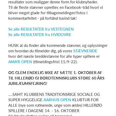
resultater som muliggør denne form for klubnyheder.
Til de fleste stævner oprettes en Facebook-tråd hvori vi
bliver meget glade for tilbagemeldinger/fotos i
kommentarfeltet - på forhånd tusind tak!
Se alle RESULTATER fra VESTEGNEN
Se alle RESULTATER fra HVIDOVRE
HUSK at du finder alle kommende stævner, og oplysninger
om hvordan du tilmelder dig, på vores
STÆVNESIDE
hvor det næste breddestævne for alle typer spillere er
AMA'R OPEN
(tilmeldingsfrist 11/9-22).
OG GLEM ENDELIG IKKE AT SÆTTE 1. OKTOBER AF
TIL HILLERØD GI BORDTENNISKLUBS STORE 60 ÅRS
JUBILÆUMSFEJRING!
....SAMT KLUBBENS TRADITIONSRIGE SOCIALE OG
SUPER HYGGELIGE
AARHUS OPEN
KLUBTUR FOR
ALLE (nye som rutinerede, unge som ældre) HILLERØD
SPILLERE I DAGENE 14. - 16. OKTOBER