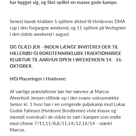
har hygget sig, og fået spillet en masse gode kampe.
Senest havde klubben 5 spillere afsted til Hvidovres
DMA
Log på
cup
i den forgangne weekend, og 11 spillere på Vestegnen
i den sidste weekend i august.
OG GLÆD JER - INDEN LÆNGE INVITERES DER TIL
HILLERØD GI BORDTENNISKLUBS TRADITIONSRIGE
KLUBTUR TIL AARHUS OPEN I WEEKENDEN 14. -16.
OKTOBER.
HGI Placeringer i Hvidovre:
Af særlige præstationer bør her nævnes at Marcus
Ahrenholt
Jensen stillede op i den svære voksenrække
Senior kl. 1 hvor han i en svingende puljekamp mod Lukas
Godsk Fallesen (Hvidovre Bordtennis) viste klasse og
mentalt overskud i de sidste to sæt i kampen som endte
med cifrene 7/11,11/8,8/11,14/12,16/14 - stærkt
Marcus.