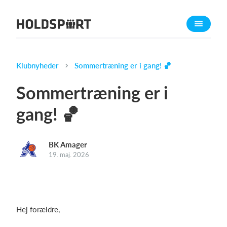
Om Holdsport
Om os
Mød os
Klubnyheder
Sommertræning er i gang! 🏀
Karriere
Sommertræning er i
Presseomtale
gang! 🏀
Funktioner
Kalender
BK Amager
Kontingentopkrævning
19. maj. 2026
Hjemmeside
Webshop
Billetsystem
Hej forældre,
Hvad koster det?