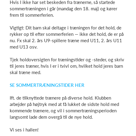
Hvis I ikke har set beskeden fra trænerne, så startede
sommertræningen i går (mandag den 18. maj) og kører
frem til sommerferien.
Log på
Vigtigt: Dit barn skal deltage i træningen for det hold, de
rykker op til efter sommerferien — ikke det hold, de er på
nu. Fx skal 2. års U9-spillere træne med U11, 2. års U11
med U13 osv.
Tjek holdoversigten for træningstider og -steder, og skriv
til jeres træner, hvis I er i tvivl om, hvilket hold jeres barn
skal træne med.
SE SOMMERTRÆNINGSTIDER HER
Ift. de tilknyttede trænere på diverse hold. Klubben
arbejder på højtryk med at få lukket de sidste hold med
kommende trænere, og vil i sommertræningsperioden
langsomt lade dem overgå til de nye hold.
Vi ses i hallen!