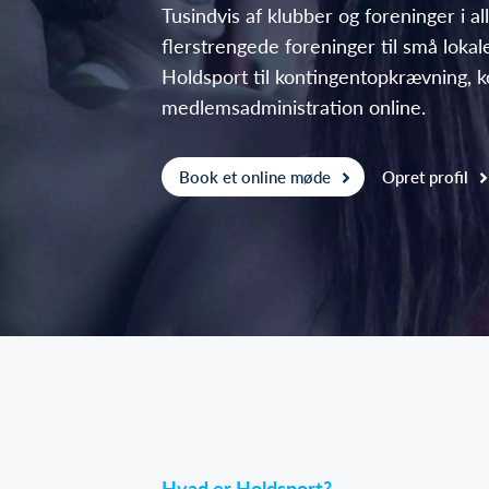
Tusindvis af klubber og foreninger i all
flerstrengede foreninger til små lokal
Holdsport til kontingentopkrævning,
medlemsadministration online.
Book et online møde
Opret profil
Hvad er Holdsport?