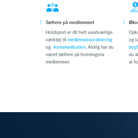
Tættere på medlemmet
Øko
Holdsport er dit helt uundværlige
Opk
værktøj til
medlemskoordinering
og l
og
-kommunikation
. Aldrig har du
bogf
været tættere på foreningens
du al
medlemmer.
at h