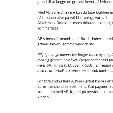
grund til at lægge de grønne farver på hylden.
Med AB's merchandise kan du tage klubben m
på tribunen eller på vej til træning. Vores T-sh
Akademisk Boldklub, mens drikkedunken og t
sommerdage.
AB's hovedformand, Ulrik Rasch, håber, at en
grønne farver i sommermånederne.
"Rigtig mange mennesker bruger timer, uger og 
med sig gennem hele livet. Derfor er det også fant
deres tilknytning til klubben – både herhjemme
med til at fortælle historien om en klub med stær
For at få endnu flere AB'ere i grønt har vi i 
vores merchandise-sortiment. Kampagnen "Somm
sommeren med AB-logoet på brystet – uanset o
kloden.