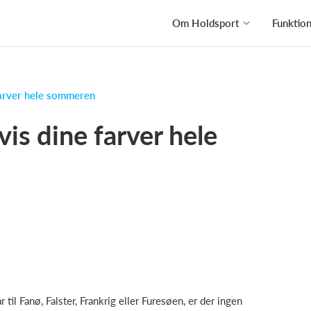
Om Holdsport
Funktio
farver hele sommeren
is dine farver hele
il Fanø, Falster, Frankrig eller Furesøen, er der ingen