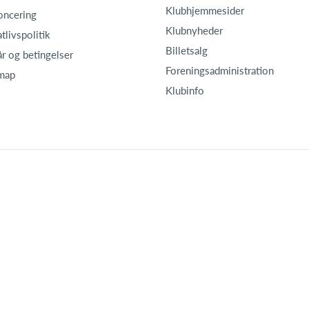
Klubhjemmesider
oncering
Klubnyheder
atlivspolitik
Billetsalg
år og betingelser
Foreningsadministration
map
Klubinfo