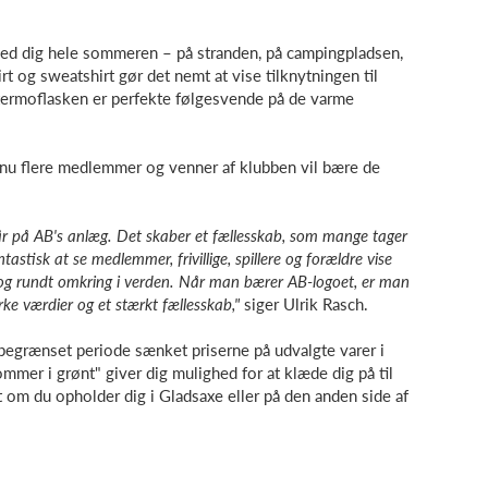
ed dig hele sommeren – på stranden, på campingpladsen,
irt og sweatshirt gør det nemt at vise tilknytningen til
ermoflasken er perfekte følgesvende på de varme
dnu flere medlemmer og venner af klubben vil bære de
år på AB's anlæg. Det skaber et fællesskab, som mange tager
astisk at se medlemmer, frivillige, spillere og forældre vise
 og rundt omkring i verden. Når man bærer AB-logoet, er man
ke værdier og et stærkt fællesskab,"
siger Ulrik Rasch.
en begrænset periode sænket priserne på udvalgte varer i
er i grønt" giver dig mulighed for at klæde dig på til
m du opholder dig i Gladsaxe eller på den anden side af