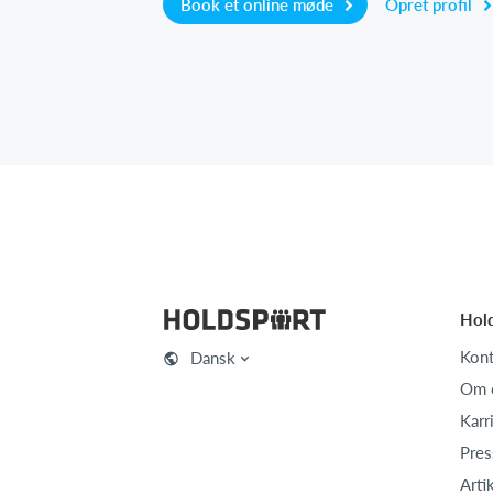
Book et online møde
Opret profil
Hol
Kont
Dansk
Om 
Karr
Pres
Arti