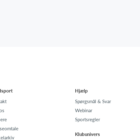
dsport
Hjælp
akt
Spørgsmål & Svar
os
Webinar
iere
Sportsregler
seomtale
Klubunivers
kelarkiv