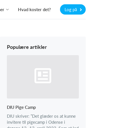
ner
Hvad koster det?
Log på
Populære artikler
DIU Pige Camp
DIU skriver: ”Det glæder os at kunne
invitere til pigecamp i Odense i
dagene 12.-13. april 2022. Som et led