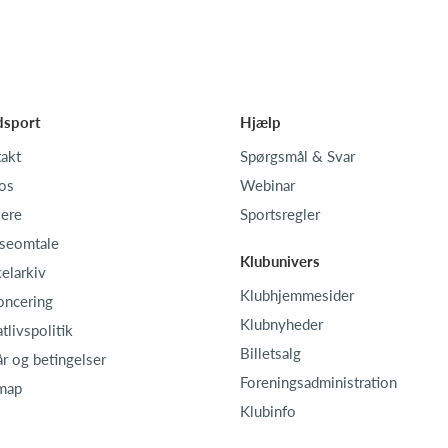
dsport
Hjælp
akt
Spørgsmål & Svar
os
Webinar
iere
Sportsregler
seomtale
Klubunivers
kelarkiv
Klubhjemmesider
oncering
Klubnyheder
atlivspolitik
Billetsalg
år og betingelser
Foreningsadministration
map
Klubinfo