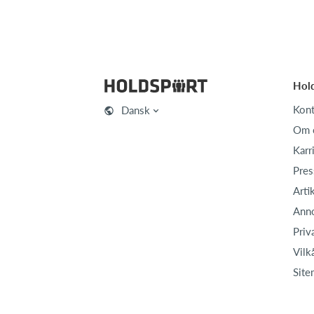
Hol
Kont
Dansk
Om 
Karr
Pres
Arti
Ann
Priv
Vilk
Site