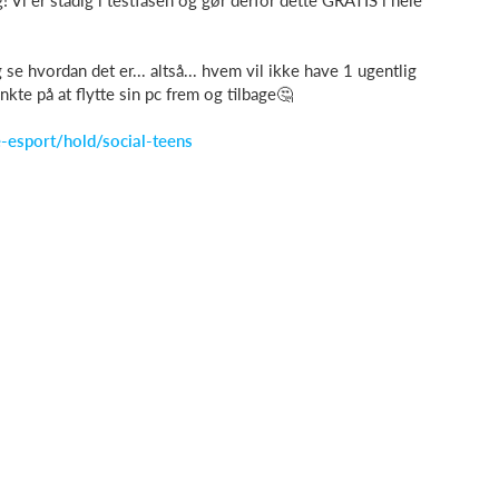
g! Vi er stadig i testfasen og gør derfor dette GRATIS i hele
 se hvordan det er... altså... hvem vil ikke have 1 ugentlig
kte på at flytte sin pc frem og tilbage
🤔
-esport/hold/social-teens