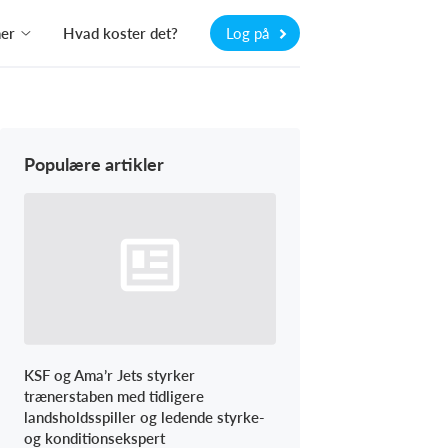
ner
Hvad koster det?
Log på
Populære artikler
KSF og Ama’r Jets styrker
trænerstaben med tidligere
landsholdsspiller og ledende styrke-
og konditionsekspert