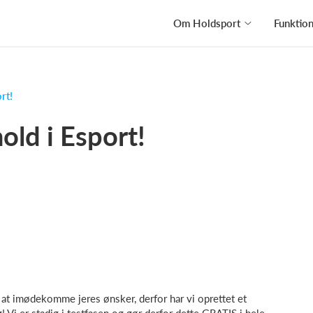
Om Holdsport
Funktio
rt!
hold i Esport!
r at imødekomme jeres ønsker, derfor har vi oprettet et