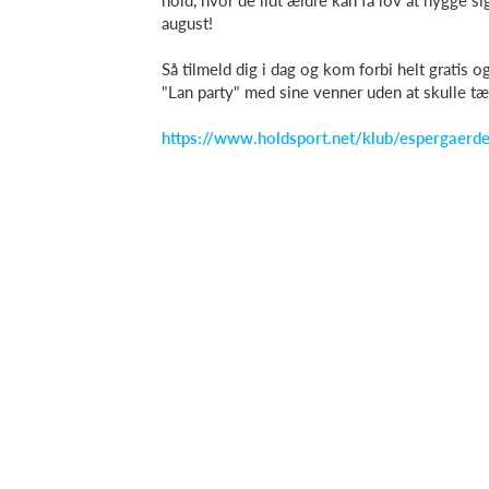
hold, hvor de lidt ældre kan få lov at hygge si
august!
Så tilmeld dig i dag og kom forbi helt gratis og
"Lan party" med sine venner uden at skulle tæn
https://www.holdsport.net/klub/espergaerde