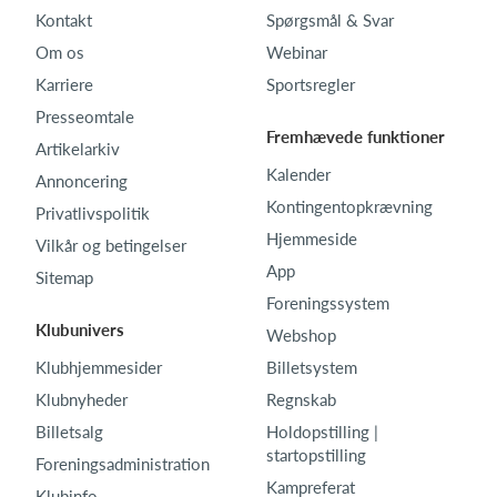
Kontakt
Spørgsmål & Svar
Om os
Webinar
Karriere
Sportsregler
Presseomtale
Fremhævede funktioner
Artikelarkiv
Kalender
Annoncering
Kontingentopkrævning
Privatlivspolitik
Hjemmeside
Vilkår og betingelser
App
Sitemap
Foreningssystem
Klubunivers
Webshop
Klubhjemmesider
Billetsystem
Klubnyheder
Regnskab
Billetsalg
Holdopstilling |
startopstilling
Foreningsadministration
Kampreferat
Klubinfo