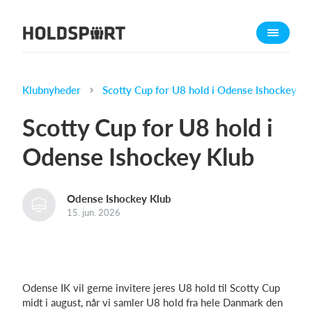
Om Holdsport
Om os
Mød os
Klubnyheder
Scotty Cup for U8 hold i Odense Ishockey Kl
Karriere
Scotty Cup for U8 hold i
Presseomtale
Odense Ishockey Klub
Funktioner
Kalender
Odense Ishockey Klub
Kontingentopkrævning
15. jun. 2026
Hjemmeside
Webshop
Billetsystem
Odense IK vil gerne invitere jeres U8 hold til Scotty Cup
midt i august, når vi samler U8 hold fra hele Danmark den
Hvad koster det?