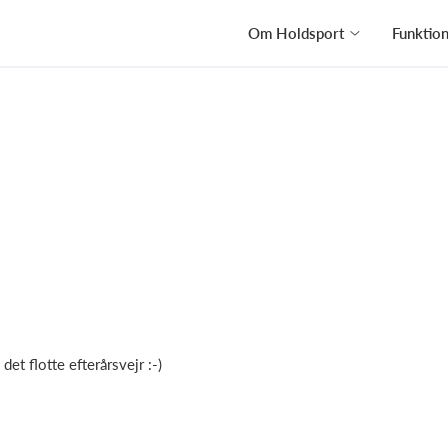
Om Holdsport
Funktio
det flotte efterårsvejr :-)