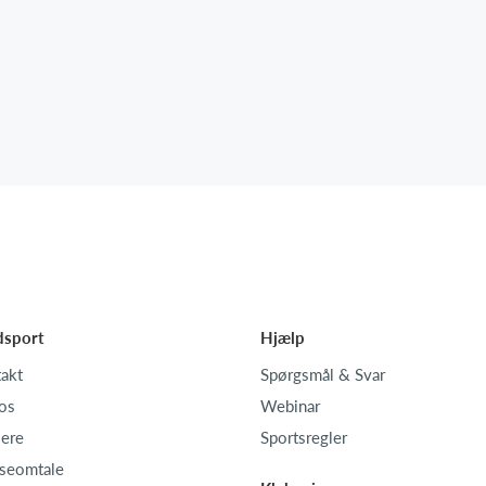
dsport
Hjælp
akt
Spørgsmål & Svar
os
Webinar
iere
Sportsregler
seomtale