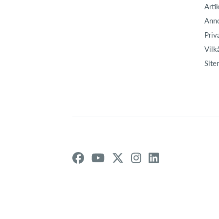
Arti
Ann
Priv
Vilk
Site