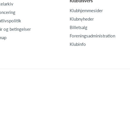
Klubunivers
kelarkiv
Klubhjemmesider
oncering
Klubnyheder
atlivspolitik
Billetsalg
år og betingelser
Foreningsadministration
map
Klubinfo