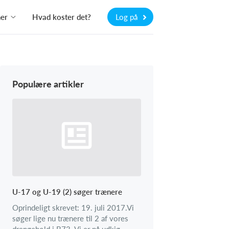
ner
Hvad koster det?
Log på
Populære artikler
U-17 og U-19 (2) søger trænere
Oprindeligt skrevet: 19. juli 2017.Vi
søger lige nu trænere til 2 af vores
drengehold i B73. Vi er på udkig