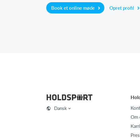
Book et online møde
Opret profil
Hol
Kont
Dansk
Om 
Karr
Pres