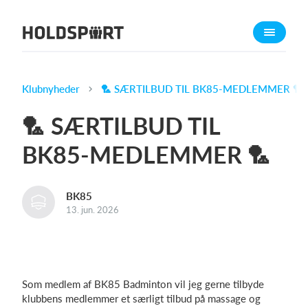
Om Holdsport
Om os
Mød os
Klubnyheder
🏸 SÆRTILBUD TIL BK85-MEDLEMMER 🏸
Karriere
🏸 SÆRTILBUD TIL
Presseomtale
BK85-MEDLEMMER 🏸
Funktioner
Kalender
BK85
Kontingentopkrævning
13. jun. 2026
Hjemmeside
Webshop
Billetsystem
Som medlem af BK85 Badminton vil jeg gerne tilbyde
klubbens medlemmer et særligt tilbud på massage og
Hvad koster det?