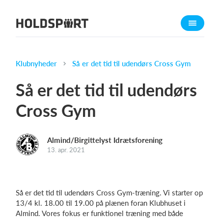
Om Holdsport
Om os
Mød os
Klubnyheder
Så er det tid til udendørs Cross Gym
Karriere
Så er det tid til udendørs
Presseomtale
Cross Gym
Funktioner
Kalender
Almind/Birgittelyst Idrætsforening
Kontingentopkrævning
13. apr. 2021
Hjemmeside
Webshop
Billetsystem
Så er det tid til udendørs Cross Gym-træning. Vi starter op
13/4 kl. 18.00 til 19.00 på plænen foran Klubhuset i
Almind. Vores fokus er funktionel træning med både
Hvad koster det?