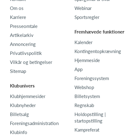
Om os
Webinar
Karriere
Sportsregler
Presseomtale
Fremhævede funktioner
Artikelarkiv
Kalender
Annoncering
Kontingentopkrævning
Privatlivspolitik
Hjemmeside
Vilkår og betingelser
App
Sitemap
Foreningssystem
Klubunivers
Webshop
Klubhjemmesider
Billetsystem
Klubnyheder
Regnskab
Billetsalg
Holdopstilling |
startopstilling
Foreningsadministration
Kampreferat
Klubinfo