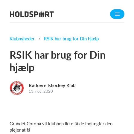
Om Holdsport
Om os
Mød os
Klubnyheder
RSIK har brug for Din hjælp
Karriere
RSIK har brug for Din
Presseomtale
hjælp
Funktioner
Kalender
Rødovre Ishockey Klub
Kontingentopkrævning
13. nov. 2020
Hjemmeside
Webshop
Billetsystem
Grundet Corona vil klubben ikke få de indtægter den
plejer at få
Hvad koster det?