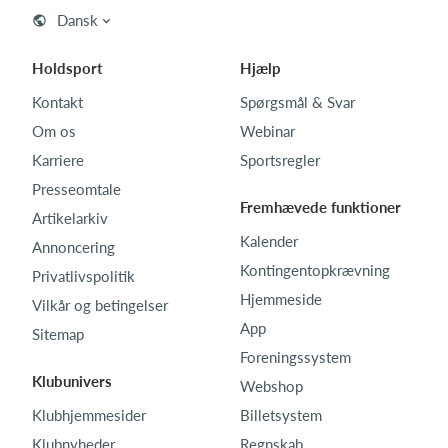
Dansk
Holdsport
Hjælp
Kontakt
Spørgsmål & Svar
Om os
Webinar
Karriere
Sportsregler
Presseomtale
Fremhævede funktioner
Artikelarkiv
Kalender
Annoncering
Kontingentopkrævning
Privatlivspolitik
Hjemmeside
Vilkår og betingelser
App
Sitemap
Foreningssystem
Klubunivers
Webshop
Klubhjemmesider
Billetsystem
Klubnyheder
Regnskab