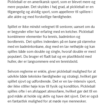
Pickleball er en amerikansk sport, som er blevet mere og
mere populær. Det skyldes i høj grad, at pickleball er en
tilgængelig og alsidig sport, som appellerer til spillere i
alle aldre og med forskellige færdigheder.
Log på
Spillet er ikke mindst velegnet til seniorer, uanset om du
er begynder eller har erfaring med en ketcher. Pickleball
kombinerer elementer fra tennis, badminton og
bordtennis. Det spilles indendørs på en bane på størrelse
med en badmintonbane, dog med en lav nethøjde og kan
spilles både som double og single, hvoraf double er mest
populært. Du bruger et fladt bat og en plastikbold med
huller, der er langsommere end en tennisbold.
Selvom reglerne er enkle, giver pickleball mulighed for at
udvikle både tekniske færdigheder og strategi, hvilket gør
spillet sjovt og udfordrende. Det er en lav-intensiv sport,
der ikke stiller høje krav til fysik og kondition. Pickleball
spilles ofte i en afslappet atmosfære, hvilket gør det til en
god måde at holde sig aktiv og have det sjovt. Det er også
en fantastisk mulighed for at møde nye mennesker.