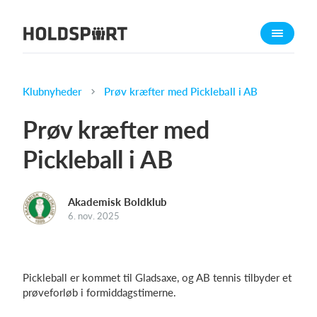
Om Holdsport
Om os
Mød os
Klubnyheder
Prøv kræfter med Pickleball i AB
Karriere
Prøv kræfter med
Presseomtale
Pickleball i AB
Funktioner
Kalender
Akademisk Boldklub
Kontingentopkrævning
6. nov. 2025
Hjemmeside
Webshop
Billetsystem
Pickleball er kommet til Gladsaxe, og AB tennis tilbyder et
prøveforløb i formiddagstimerne.
Hvad koster det?