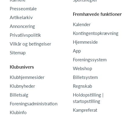
Presseomtale
Fremhævede funktioner
Artikelarkiv
Kalender
Annoncering
Kontingentopkrævning
Privatlivspolitik
Hjemmeside
Vilkår og betingelser
App
Sitemap
Foreningssystem
Klubunivers
Webshop
Klubhjemmesider
Billetsystem
Klubnyheder
Regnskab
Billetsalg
Holdopstilling |
startopstilling
Foreningsadministration
Kampreferat
Klubinfo