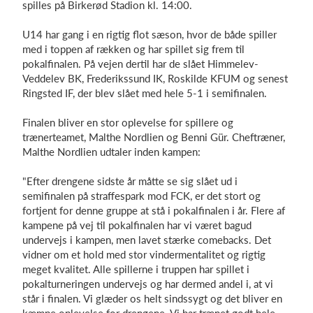
spilles på Birkerød Stadion kl. 14:00.
U14 har gang i en rigtig flot sæson, hvor de både spiller
med i toppen af rækken og har spillet sig frem til
Log på
pokalfinalen. På vejen dertil har de slået Himmelev-
Veddelev BK, Frederikssund IK, Roskilde KFUM og senest
Ringsted IF, der blev slået med hele 5-1 i semifinalen.
Finalen bliver en stor oplevelse for spillere og
trænerteamet, Malthe Nordlien og Benni Gür. Cheftræner,
Malthe Nordlien udtaler inden kampen:
"Efter drengene sidste år måtte se sig slået ud i
semifinalen på straffespark mod FCK, er det stort og
fortjent for denne gruppe at stå i pokalfinalen i år. Flere af
kampene på vej til pokalfinalen har vi været bagud
undervejs i kampen, men lavet stærke comebacks. Det
vidner om et hold med stor vindermentalitet og rigtig
meget kvalitet. Alle spillerne i truppen har spillet i
pokalturneringen undervejs og har dermed andel i, at vi
står i finalen. Vi glæder os helt sindssygt og det bliver en