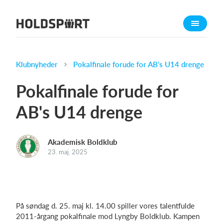
Om Holdsport
Om os
Mød os
Klubnyheder
Pokalfinale forude for AB's U14 drenge
Karriere
Pokalfinale forude for
Presseomtale
AB's U14 drenge
Funktioner
Kalender
Akademisk Boldklub
Kontingentopkrævning
23. maj. 2025
Hjemmeside
Webshop
Billetsystem
På søndag d. 25. maj kl. 14.00 spiller vores talentfulde
2011-årgang pokalfinale mod Lyngby Boldklub. Kampen
Hvad koster det?