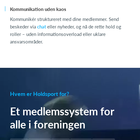
Kommunikation uden kaos
Kommunikér struktureret med dine medlemmer. Send
beskeder via
chat
eller nyheder, og nå de rette hold og
roller – uden informationsoverload eller uklare
ansvarsområder.
Hvem er Holdsport for?
Et medlemssystem for
alle i foreningen