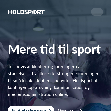
Om Holdsport
Om os
Mød os
Karriere
Mere tid til sport
Presseomtale
Funktioner
Kalender
Tusindvis af klubber og foreninger i alle
størrelser – fra store flerstrengede foreninger
Kontingentopkrævning
til små lokale klubber – benytter Holdsport til
Hjemmeside
kontingentopkrævning, kommunikation og
Webshop
medlemsadministration online.
Billetsystem
Hvad koster det?
Book et online møde
Opret profil