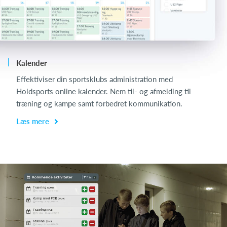
Kalender
Ch
Effektiviser din sportsklubs administration med
Ch
Holdsports online kalender. Nem til- og afmelding til
de
træning og kampe samt forbedret kommunikation.
få
Læs mere
L