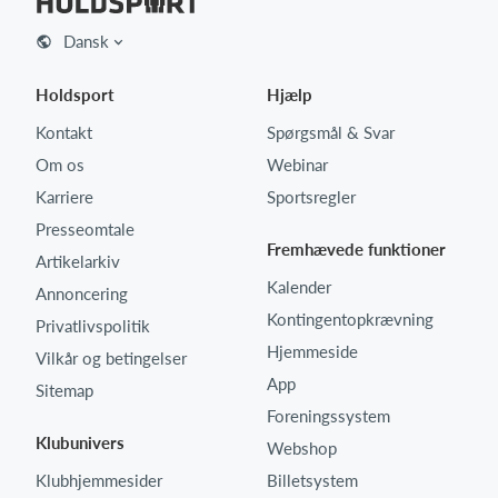
Dansk
Holdsport
Hjælp
Kontakt
Spørgsmål & Svar
Om os
Webinar
Karriere
Sportsregler
Presseomtale
Fremhævede funktioner
Artikelarkiv
Kalender
Annoncering
Kontingentopkrævning
Privatlivspolitik
Hjemmeside
Vilkår og betingelser
App
Sitemap
Foreningssystem
Klubunivers
Webshop
Klubhjemmesider
Billetsystem