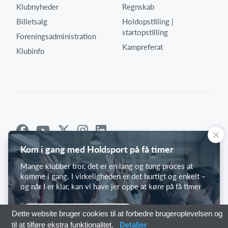
Klubnyheder
Regnskab
Billetsalg
Holdopstilling |
startopstilling
Foreningsadministration
Kampreferat
Klubinfo
Kom i gang med Holdsport på få timer
Mange klubber tror, det er en lang og tung proces at
komme i gang. I virkeligheden er det hurtigt og enkelt –
og når I er klar, kan vi have jer oppe at køre på få timer
Kom i gang med Holdsport
Dette website bruger cookies til at forbedre brugeroplevelsen og
til at tilføre ekstra funktionalitet.
Detaljer