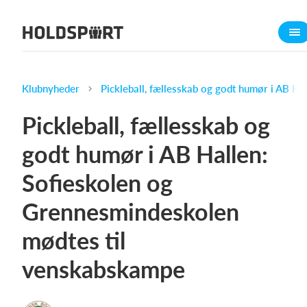
Om Holdsport
Om os
Mød os
Klubnyheder
Pickleball, fællesskab og godt humør i AB H
Karriere
Pickleball, fællesskab og
Presseomtale
godt humør i AB Hallen:
Funktioner
Sofieskolen og
Kalender
Kontingentopkrævning
Grennesmindeskolen
Hjemmeside
mødtes til
Webshop
venskabskampe
Billetsystem
Hvad koster det?