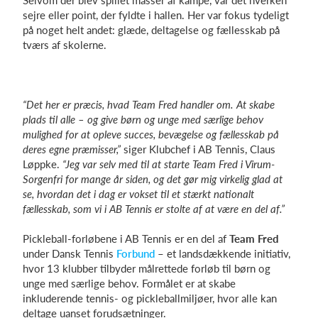
Selvom der blev spillet masser af kampe, var det hverken
sejre eller point, der fyldte i hallen. Her var fokus tydeligt
på noget helt andet: glæde, deltagelse og fællesskab på
tværs af skolerne.
“Det her er præcis, hvad Team Fred handler om. At skabe
plads til alle – og give børn og unge med særlige behov
mulighed for at opleve succes, bevægelse og fællesskab på
deres egne præmisser,”
siger Klubchef i AB Tennis, Claus
Løppke.
“Jeg var selv med til at starte Team Fred i Virum-
Sorgenfri for mange år siden, og det gør mig virkelig glad at
se, hvordan det i dag er vokset til et stærkt nationalt
fællesskab, som vi i AB Tennis er stolte af at være en del af.”
Pickleball-forløbene i AB Tennis er en del af
Team Fred
under Dansk Tennis
Forbund
– et landsdækkende initiativ,
hvor 13 klubber tilbyder målrettede forløb til børn og
unge med særlige behov. Formålet er at skabe
inkluderende tennis- og pickleballmiljøer, hvor alle kan
deltage uanset forudsætninger.