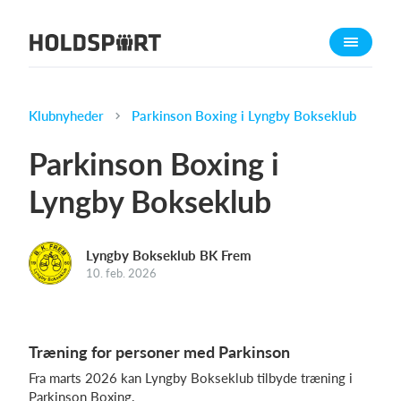
Om Holdsport
Om os
Mød os
Klubnyheder
Parkinson Boxing i Lyngby Bokseklub
Karriere
Parkinson Boxing i
Presseomtale
Lyngby Bokseklub
Funktioner
Kalender
Lyngby Bokseklub BK Frem
Kontingentopkrævning
10. feb. 2026
Hjemmeside
Webshop
Billetsystem
Træning for personer med Parkinson
Fra marts 2026 kan Lyngby Bokseklub tilbyde træning i
Hvad koster det?
Parkinson Boxing.