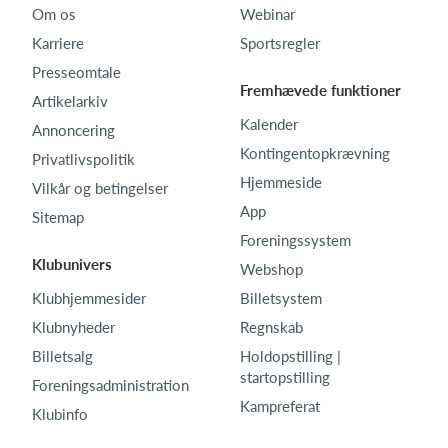
Om os
Webinar
Karriere
Sportsregler
Presseomtale
Fremhævede funktioner
Artikelarkiv
Kalender
Annoncering
Kontingentopkrævning
Privatlivspolitik
Hjemmeside
Vilkår og betingelser
App
Sitemap
Foreningssystem
Klubunivers
Webshop
Klubhjemmesider
Billetsystem
Klubnyheder
Regnskab
Billetsalg
Holdopstilling |
startopstilling
Foreningsadministration
Kampreferat
Klubinfo