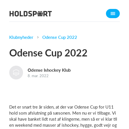
Om Holdsport
Om os
Mød os
Klubnyheder
Odense Cup 2022
Karriere
Odense Cup 2022
Presseomtale
Funktioner
Odense Ishockey Klub
Kalender
8. mar. 2022
Kontingentopkrævning
Hjemmeside
Webshop
Det er snart tre år siden, at der var Odense Cup for U11
Billetsystem
hold som afslutning på sæsonen. Men nu er vi tilbage. Vi
skal have banket lidt rust af klingerne, men så er vi klar til
en weekend med masser af ishockey, hygge, godt vejr og
Hvad koster det?