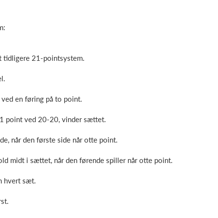
m:
et tidligere 21-pointsystem.
l.
ved en føring på to point.
 21 point ved 20-20, vinder sættet.
ide, når den første side når otte point.
 midt i sættet, når den førende spiller når otte point.
 hvert sæt.
st.