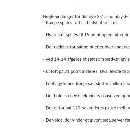
Nøgleændringer for det nye 3x15-pointsyste
- Kampe spilles fortsat bedst af tre sæt.
- Hvert sæt spilles til 15 point og erstatter d
- Der uddeles fortsat point efter hver endt due
- Ved 14-14 afgøres et sæt som sædvanligvis 
- Et loft på 21 point indføres. Dvs. første til
- I det afgørende tredje sæt skifter spillerne s
- Der holdes en 60-sekunders pause ved ophold
- Der er fortsat 120-sekunderes pause mellem
- Den side, der vinder et givent sæt, server før