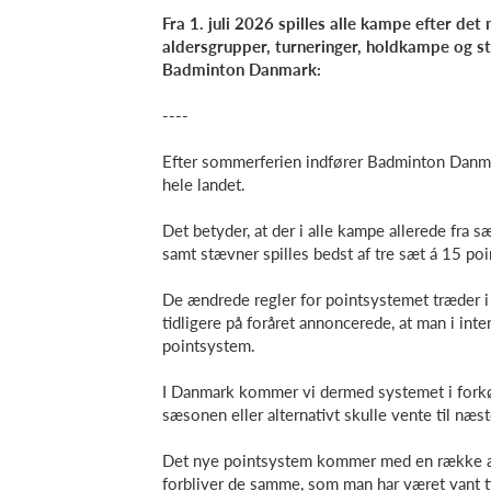
Fra 1. juli 2026 spilles alle kampe efter d
aldersgrupper, turneringer, holdkampe og s
Badminton Danmark:
----
Efter sommerferien indfører Badminton Dan
hele landet.
Det betyder, at der i alle kampe allerede fra s
samt stævner spilles bedst af tre sæt á 15 poi
De ændrede regler for pointsystemet træder i 
tidligere på foråret annoncerede, at man i in
pointsystem.
I Danmark kommer vi dermed systemet i forkøbe
sæsonen eller alternativt skulle vente til næs
Det nye pointsystem kommer med en række ænd
forbliver de samme, som man har været vant ti