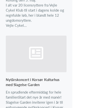
I alt var 20 licensryttere fra Vejle
Cykel Klub til start i dagens kolde og
regnfulde løb, her i blandt hele 12
ungdomsryttere.
Vejle Cykel...
Nytårskoncert i Korsør Kulturhus
med Slagelse Garden
En sprudlende eftermiddag for hele
familienStart det nye år med manér!
Slagelse Garden inviterer igen i år til
enforrygende nytårskoncert i Korsør