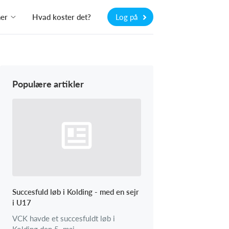
ner
Hvad koster det?
Log på
Populære artikler
Succesfuld løb i Kolding - med en sejr
i U17
VCK havde et succesfuldt løb i
Kolding den 5. maj.