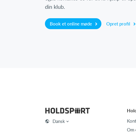
din klub.
Book et online møde
Opret profil
Hol
Kont
Dansk
Om 