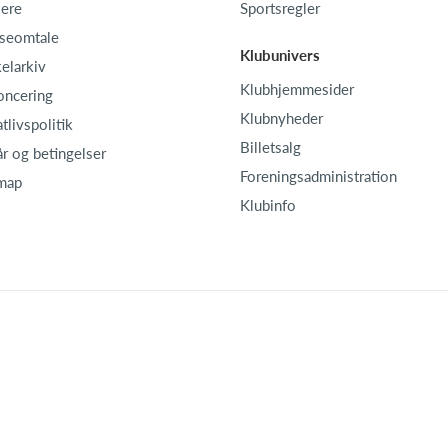
iere
Sportsregler
seomtale
Klubunivers
kelarkiv
Klubhjemmesider
oncering
Klubnyheder
atlivspolitik
Billetsalg
år og betingelser
Foreningsadministration
map
Klubinfo