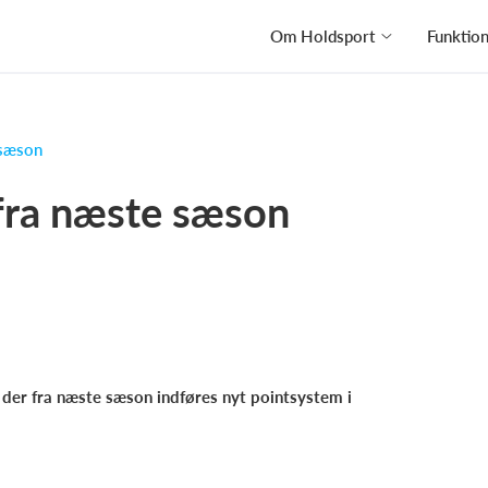
Om Holdsport
Funktio
 sæson
fra næste sæson
der fra næste sæson indføres nyt pointsystem i