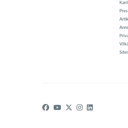
Karr
Pres
Arti
Ann
Priv
Vilk
Site