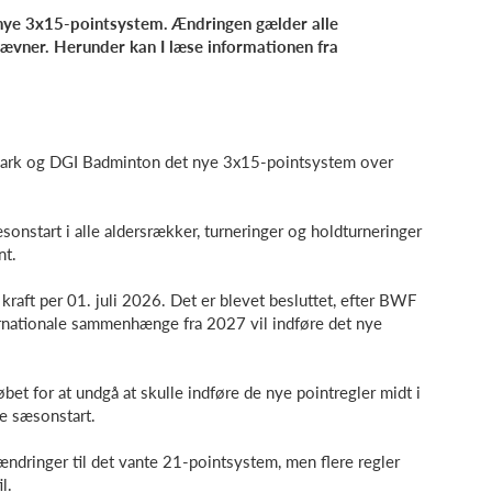
et nye 3x15-pointsystem. Ændringen gælder alle
tævner. Herunder kan I læse informationen fra
mark og DGI Badminton det nye 3x15-pointsystem over
æsonstart i alle aldersrækker, turneringer og holdturneringer
nt.
kraft per 01. juli 2026. Det er blevet besluttet, efter BWF
ternationale sammenhænge fra 2027 vil indføre det nye
t for at undgå at skulle indføre de nye pointregler midt i
te sæsonstart.
ringer til det vante 21-pointsystem, men flere regler
l.