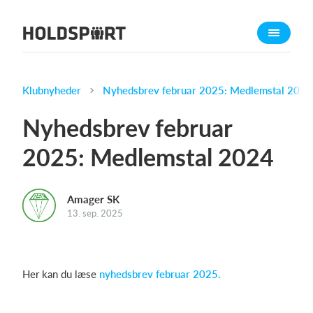
Om Holdsport
Om os
Mød os
Klubnyheder
Nyhedsbrev februar 2025: Medlemstal 2024
Karriere
Nyhedsbrev februar
Presseomtale
2025: Medlemstal 2024
Funktioner
Kalender
Amager SK
Kontingentopkrævning
13. sep. 2025
Hjemmeside
Webshop
Billetsystem
Her kan du læse
nyhedsbrev februar 2025.
Hvad koster det?