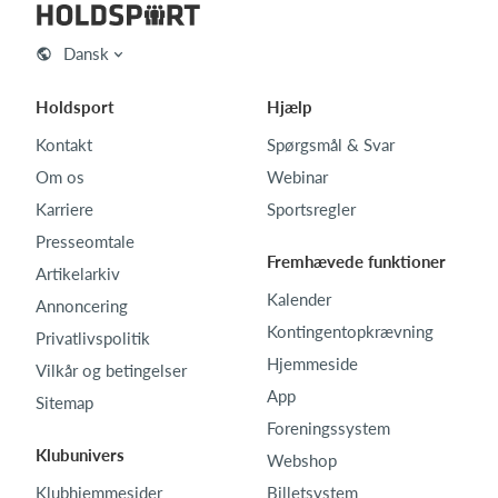
Dansk
Holdsport
Hjælp
Kontakt
Spørgsmål & Svar
Om os
Webinar
Karriere
Sportsregler
Presseomtale
Fremhævede funktioner
Artikelarkiv
Kalender
Annoncering
Kontingentopkrævning
Privatlivspolitik
Hjemmeside
Vilkår og betingelser
App
Sitemap
Foreningssystem
Klubunivers
Webshop
Klubhjemmesider
Billetsystem