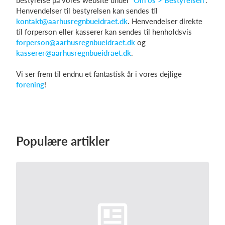
bestyrelse på vores website under “
Om os > Bestyrelsen
”.
Henvendelser til bestyrelsen kan sendes til
kontakt@aarhusregnbueidraet.dk
. Henvendelser direkte
til forperson eller kasserer kan sendes til henholdsvis
forperson@aarhusregnbueidraet.dk
og
kasserer@aarhusregnbueidraet.dk
.
Vi ser frem til endnu et fantastisk år i vores dejlige
forening
!
Populære artikler