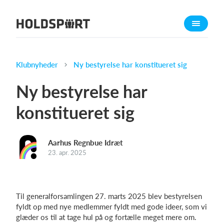
Om Holdsport
Om os
Mød os
Klubnyheder
Ny bestyrelse har konstitueret sig
Karriere
Ny bestyrelse har
Presseomtale
konstitueret sig
Funktioner
Kalender
Aarhus Regnbue Idræt
Kontingentopkrævning
23. apr. 2025
Hjemmeside
Webshop
Billetsystem
Til generalforsamlingen 27. marts 2025 blev bestyrelsen
fyldt op med nye medlemmer fyldt med gode ideer, som vi
glæder os til at tage hul på og fortælle meget mere om.
Hvad koster det?