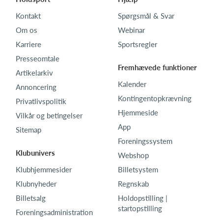
Kontakt
Spørgsmål & Svar
Om os
Webinar
Karriere
Sportsregler
Presseomtale
Fremhævede funktioner
Artikelarkiv
Kalender
Annoncering
Kontingentopkrævning
Privatlivspolitik
Hjemmeside
Vilkår og betingelser
App
Sitemap
Foreningssystem
Klubunivers
Webshop
Klubhjemmesider
Billetsystem
Klubnyheder
Regnskab
Billetsalg
Holdopstilling |
startopstilling
Foreningsadministration