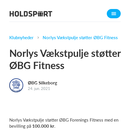
Om Holdsport
Om os
Mød os
Klubnyheder
Norlys Vækstpulje støtter ØBG Fitness
Karriere
Norlys Vækstpulje støtter
Presseomtale
ØBG Fitness
Funktioner
Kalender
ØBG Silkeborg
Kontingentopkrævning
24. jun. 2021
Hjemmeside
Webshop
Billetsystem
Norlys Vækstpulje støtter ØBG Forenings Fitness med en
bevilling på
100.000 kr
.
Hvad koster det?