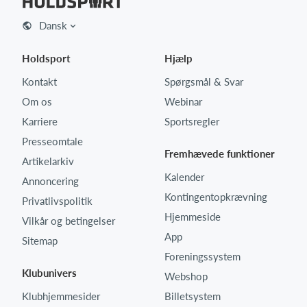
Dansk
Holdsport
Hjælp
Kontakt
Spørgsmål & Svar
Om os
Webinar
Karriere
Sportsregler
Presseomtale
Fremhævede funktioner
Artikelarkiv
Kalender
Annoncering
Kontingentopkrævning
Privatlivspolitik
Hjemmeside
Vilkår og betingelser
App
Sitemap
Foreningssystem
Klubunivers
Webshop
Klubhjemmesider
Billetsystem