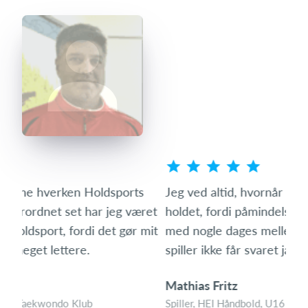
s
Jeg ved altid, hvornår vi har en aktivitet på
Som 
ret
holdet, fordi påmindelserne bliver sendt ud igen
hvo
mit
med nogle dages mellemrum, hvis man som
den 
spiller ikke får svaret ja eller nej til aktiviteten.
med
Mathias Fritz
Tin
Spiller, HEI Håndbold, U16 Drenge
Foræ