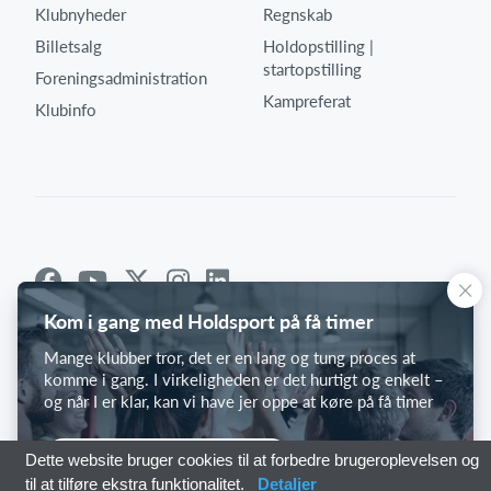
Klubnyheder
Regnskab
Billetsalg
Holdopstilling |
startopstilling
Foreningsadministration
Kampreferat
Klubinfo
Kom i gang med Holdsport på få timer
Mange klubber tror, det er en lang og tung proces at
komme i gang. I virkeligheden er det hurtigt og enkelt –
og når I er klar, kan vi have jer oppe at køre på få timer
Kom i gang med Holdsport
Dette website bruger cookies til at forbedre brugeroplevelsen og
til at tilføre ekstra funktionalitet.
Detaljer