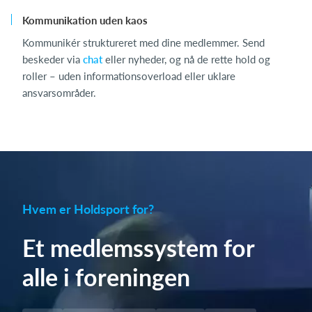
Kommunikation uden kaos
Kommunikér struktureret med dine medlemmer. Send
beskeder via
chat
eller nyheder, og nå de rette hold og
roller – uden informationsoverload eller uklare
ansvarsområder.
Hvem er Holdsport for?
Et medlemssystem for
alle i foreningen