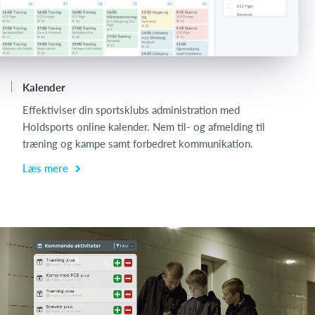
Kalender
Ch
Effektiviser din sportsklubs administration med
Ch
Holdsports online kalender. Nem til- og afmelding til
de
træning og kampe samt forbedret kommunikation.
få
Læs mere
L