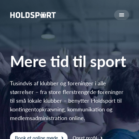
Om Holdsport
Om os
Mød os
Karriere
Mere tid til sport
Presseomtale
Funktioner
Kalender
Tusindvis af klubber og foreninger i alle
størrelser – fra store flerstrengede foreninger
Kontingentopkrævning
til små lokale klubber – benytter Holdsport til
Hjemmeside
kontingentopkrævning, kommunikation og
Webshop
medlemsadministration online.
Billetsystem
Hvad koster det?
Book et online møde
Opret profil