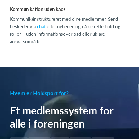
Kommunikation uden kaos
Kommunikér struktureret med dine medlemmer. Send
beskeder via
chat
eller nyheder, og nå de rette hold og
roller – uden informationsoverload eller uklare
ansvarsområder.
Hvem er Holdsport for?
Et medlemssystem for
alle i foreningen