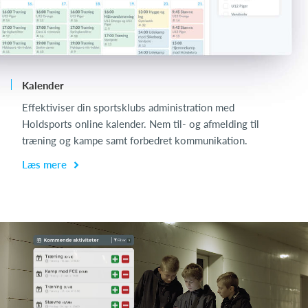
Kalender
Ch
Effektiviser din sportsklubs administration med
Ch
Holdsports online kalender. Nem til- og afmelding til
de
træning og kampe samt forbedret kommunikation.
få
Læs mere
L