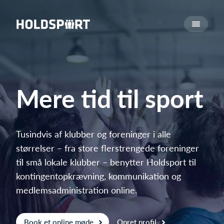
Om Holdsport
Om os
Mød os
Karriere
Mere tid til sport
Presseomtale
Funktioner
Kalender
Tusindvis af klubber og foreninger i alle
størrelser – fra store flerstrengede foreninger
Kontingentopkrævning
til små lokale klubber – benytter Holdsport til
Hjemmeside
kontingentopkrævning, kommunikation og
Webshop
medlemsadministration online.
Billetsystem
Hvad koster det?
Book et online møde
Opret profil