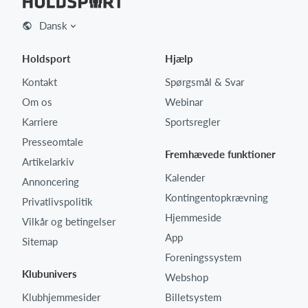
Dansk
Holdsport
Hjælp
Kontakt
Spørgsmål & Svar
Om os
Webinar
Karriere
Sportsregler
Presseomtale
Fremhævede funktioner
Artikelarkiv
Kalender
Annoncering
Kontingentopkrævning
Privatlivspolitik
Hjemmeside
Vilkår og betingelser
App
Sitemap
Foreningssystem
Klubunivers
Webshop
Klubhjemmesider
Billetsystem