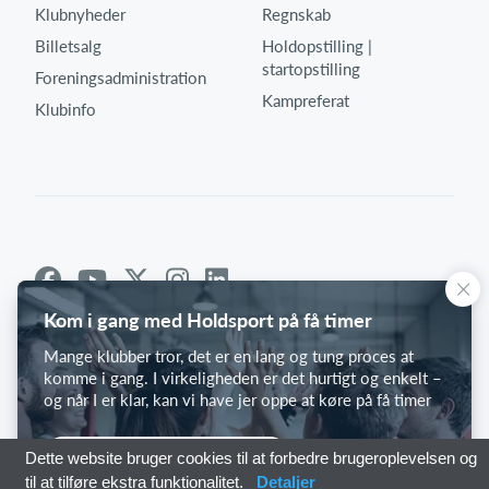
Klubnyheder
Regnskab
Billetsalg
Holdopstilling |
startopstilling
Foreningsadministration
Kampreferat
Klubinfo
Kom i gang med Holdsport på få timer
Mange klubber tror, det er en lang og tung proces at
komme i gang. I virkeligheden er det hurtigt og enkelt –
og når I er klar, kan vi have jer oppe at køre på få timer
Kom i gang med Holdsport
Dette website bruger cookies til at forbedre brugeroplevelsen og
til at tilføre ekstra funktionalitet.
Detaljer