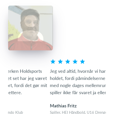
s
Jeg ved altid, hvornår vi har en aktivitet på
Som 
ret
holdet, fordi påmindelserne bliver sendt ud igen
hvo
mit
med nogle dages mellemrum, hvis man som
den 
spiller ikke får svaret ja eller nej til aktiviteten.
med
Mathias Fritz
Tin
Spiller, HEI Håndbold, U16 Drenge
Foræ