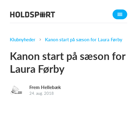
Om Holdsport
Om os
Mød os
Klubnyheder
Kanon start på sæson for Laura Førby
Karriere
Kanon start på sæson for
Presseomtale
Laura Førby
Funktioner
Kalender
Frem Hellebæk
Kontingentopkrævning
24. aug. 2018
Hjemmeside
Webshop
Billetsystem
Hvad koster det?