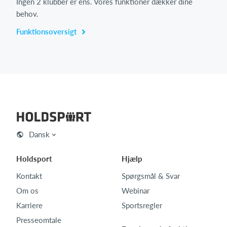
Ingen 2 klubber er ens. Vores funktioner dækker dine
behov.
Funktionsoversigt
Dansk
Holdsport
Hjælp
Kontakt
Spørgsmål & Svar
Om os
Webinar
Karriere
Sportsregler
Presseomtale