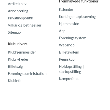
Fremhævede funktioner
Artikelarkiv
Kalender
Annoncering
Kontingentopkrævning
Privatlivspolitik
Hjemmeside
Vilkår og betingelser
App
Sitemap
Foreningssystem
Klubunivers
Webshop
Klubhjemmesider
Billetsystem
Klubnyheder
Regnskab
Billetsalg
Holdopstilling |
startopstilling
Foreningsadministration
Kampreferat
Klubinfo