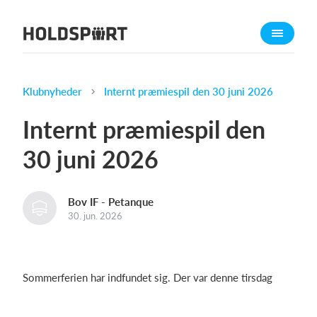
Om Holdsport
Om os
Mød os
Klubnyheder
Internt præmiespil den 30 juni 2026
Karriere
Internt præmiespil den
Presseomtale
30 juni 2026
Funktioner
Kalender
Bov IF - Petanque
Kontingentopkrævning
30. jun. 2026
Hjemmeside
Webshop
Billetsystem
Sommerferien har indfundet sig. Der var denne tirsdag
Hvad koster det?