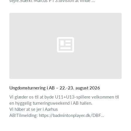
sejre.Stærkt Marcus P i 3.division at vinde ...
Ungdomsturnering i AB – 22.-23. august 2026
Vi glæder os til at byde U11+U13-spillere velkommen til
en hyggelig turneringsweekend i AB hallen.
Vi håber at se jer i Aarhus
AB!Tilmelding: https://badmintonplayer.dk/DBF...