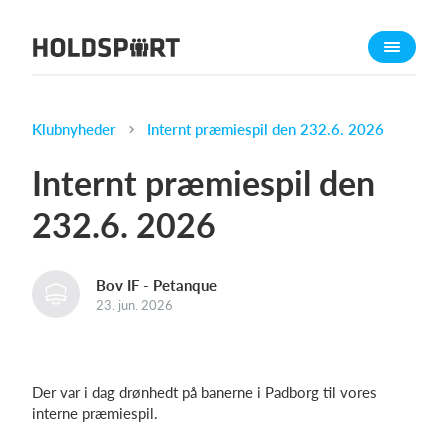
Om Holdsport
Om os
Mød os
Klubnyheder
Internt præmiespil den 232.6. 2026
Karriere
Internt præmiespil den
Presseomtale
232.6. 2026
Funktioner
Kalender
Bov IF - Petanque
Kontingentopkrævning
23. jun. 2026
Hjemmeside
Webshop
Billetsystem
Der var i dag drønhedt på banerne i Padborg til vores
interne præmiespil.
Hvad koster det?