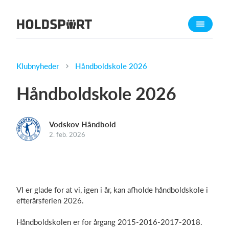
Om Holdsport
Om os
Mød os
Klubnyheder
Håndboldskole 2026
Karriere
Håndboldskole 2026
Presseomtale
Funktioner
Vodskov Håndbold
Kalender
2. feb. 2026
Kontingentopkrævning
Hjemmeside
Webshop
VI er glade for at vi, igen i år, kan afholde håndboldskole i
Billetsystem
efterårsferien 2026.
Håndboldskolen er for årgang 2015-2016-2017-2018.
Hvad koster det?