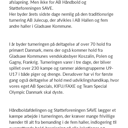
afslapning. Men ikke for AB Håndbold og
Støtteforeningen SAVE.
Her byder årets sidste dage nemlig på den traditionsrige
turnering AB Julecup, der afvikles i AB Hallen og fem
Log på
andre haller i Gladsaxe Kommune.
I år byder turneringen på deltagelse af over 70 hold fra
primært Danmark, mens der også kommer hold fra
Gladsaxe Kommunes vendskabsbyer Koszalin, Polen og
Gagny, Frankrig. Turneringen varer i tre dage, der bliver
spillet over 230 kampe og rammer aldersgrupperne U9-
U17 i både piger og drenge. Derudover har vi for første
gang også deltagelse af hold med udviklingshandikap, hvor
vores eget AB Specials, KIFU/FAXE og Team Special
Olympic Danmark skal dyste.
Håndboldafdelingen og Støtteforeningen SAVE lægger et
kæmpe arbejde i turneringen, der kræver mange frivillige
hænder til alt fra bemanding i de fem haller, indlogering til