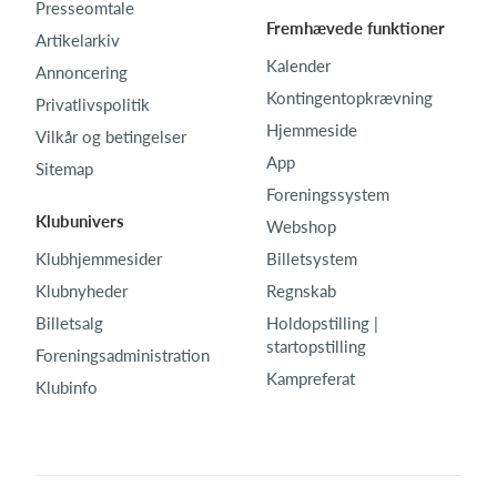
Presseomtale
Fremhævede funktioner
Artikelarkiv
Kalender
Annoncering
Kontingentopkrævning
Privatlivspolitik
Hjemmeside
Vilkår og betingelser
App
Sitemap
Foreningssystem
Klubunivers
Webshop
Klubhjemmesider
Billetsystem
Klubnyheder
Regnskab
Billetsalg
Holdopstilling |
startopstilling
Foreningsadministration
Kampreferat
Klubinfo