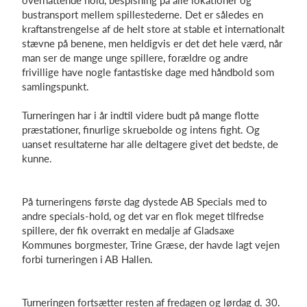
overnattende hold, bespisning på alle lokationer og
bustransport mellem spillestederne. Det er således en
kraftanstrengelse af de helt store at stable et internationalt
stævne på benene, men heldigvis er det det hele værd, når
man ser de mange unge spillere, forældre og andre
frivillige have nogle fantastiske dage med håndbold som
samlingspunkt.
Turneringen har i år indtil videre budt på mange flotte
præstationer, finurlige skruebolde og intens fight. Og
uanset resultaterne har alle deltagere givet det bedste, de
kunne.
På turneringens første dag dystede AB Specials med to
andre specials-hold, og det var en flok meget tilfredse
spillere, der fik overrakt en medalje af Gladsaxe
Kommunes borgmester, Trine Græse, der havde lagt vejen
forbi turneringen i AB Hallen.
Turneringen fortsætter resten af fredagen og lørdag d. 30.