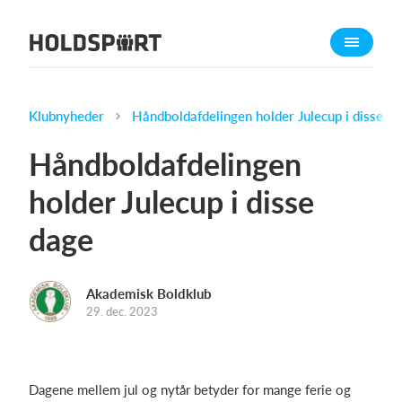
Om Holdsport
Om os
Mød os
Klubnyheder
Håndboldafdelingen holder Julecup i disse d
Karriere
Håndboldafdelingen
Presseomtale
holder Julecup i disse
Funktioner
dage
Kalender
Kontingentopkrævning
Hjemmeside
Akademisk Boldklub
29. dec. 2023
Webshop
Billetsystem
Dagene mellem jul og nytår betyder for mange ferie og
Hvad koster det?