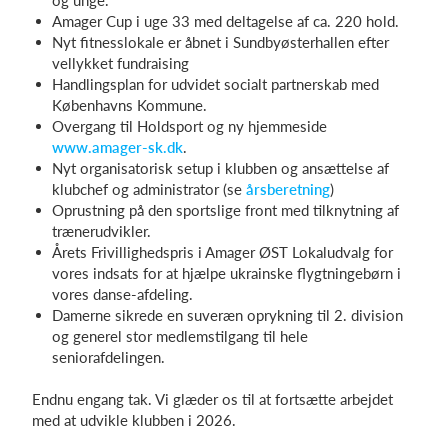
og unge.
Amager Cup i uge 33 med deltagelse af ca. 220 hold.
Nyt fitnesslokale er åbnet i Sundbyøsterhallen efter
vellykket fundraising
Handlingsplan for udvidet socialt partnerskab med
Københavns Kommune.
Overgang til Holdsport og ny hjemmeside
www.amager-sk.dk
.
Nyt organisatorisk setup i klubben og ansættelse af
klubchef og administrator (se
årsberetning
)
Oprustning på den sportslige front med tilknytning af
trænerudvikler.
Årets Frivillighedspris i Amager ØST Lokaludvalg for
vores indsats for at hjælpe ukrainske flygtningebørn i
vores danse-afdeling.
Damerne sikrede en suveræn oprykning til 2. division
og generel stor medlemstilgang til hele
seniorafdelingen.
Endnu engang tak. Vi glæder os til at fortsætte arbejdet
med at udvikle klubben i 2026.