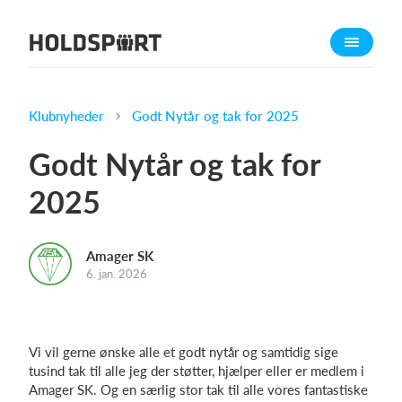
Om Holdsport
Om os
Mød os
Klubnyheder
Godt Nytår og tak for 2025
Karriere
Godt Nytår og tak for
Presseomtale
2025
Funktioner
Kalender
Amager SK
Kontingentopkrævning
6. jan. 2026
Hjemmeside
Webshop
Billetsystem
Vi vil gerne ønske alle et godt nytår og samtidig sige
tusind tak til alle jeg der støtter, hjælper eller er medlem i
Amager SK. Og en særlig stor tak til alle vores fantastiske
Hvad koster det?