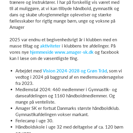
trænere og instruktører. I har på forskellig vis været med
til at muliggøre, at vi kan tilbyde håndbold, gymnastik og
dans og skabe uforglemmelige oplevelser og stærke
fællesskaber for rigtig mange børn, unge og voksne på
Log på
Amager
2025 var endnu et begivenhedsrigt år i klubben med en
masse tiltag og
aktiviteter
i klubbens tre afdelinger. På
vores nye
hjemmeside
www.amager-sk.dk
og facebook
kan I læse om de væsentligste ting.
Arbejdet med
Vision 2024-2028 og G
røn Tråd
, som vi
vedtog i 2024 på baggrund af en medlemsundersøgelse
fra 2023.
Medlemstal 2024: 460 medlemmer i Gymnastik- og
danseafdelingen og 1160 håndboldmedlemmer. Og
mange på venteliste.
Amager SK er fortsat Danmarks største håndboldklub.
Gymnastikafdelingen vokser markant.
Feriecamp i uge 30.
Håndboldskole i uge 32 med deltagelse af ca. 120 børn