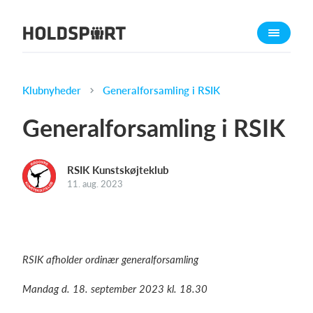
Om Holdsport
Om os
Mød os
Klubnyheder
Generalforsamling i RSIK
Karriere
Generalforsamling i RSIK
Presseomtale
Funktioner
RSIK Kunstskøjteklub
Kalender
11. aug. 2023
Kontingentopkrævning
Hjemmeside
Webshop
RSIK afholder ordinær generalforsamling
Billetsystem
Mandag d. 18. september 2023 kl. 18.30
Hvad koster det?