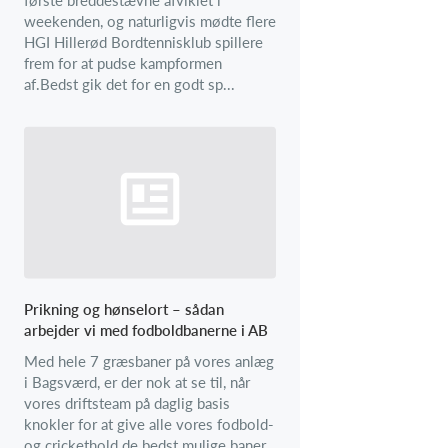
weekenden, og naturligvis mødte flere
HGI Hillerød Bordtennisklub spillere
frem for at pudse kampformen
af.Bedst gik det for en godt sp...
Prikning og hønselort – sådan
arbejder vi med fodboldbanerne i AB
Med hele 7 græsbaner på vores anlæg
i Bagsværd, er der nok at se til, når
vores driftsteam på daglig basis
knokler for at give alle vores fodbold-
og crickethold de bedst mulige baner.