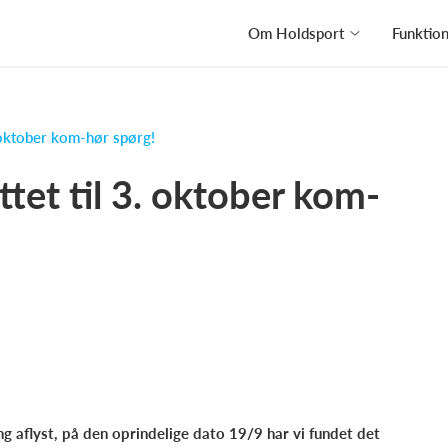
Om Holdsport
Funktio
 oktober kom-hør spørg!
tet til 3. oktober kom-
ng aflyst, på den oprindelige dato 19/9
har vi fundet det