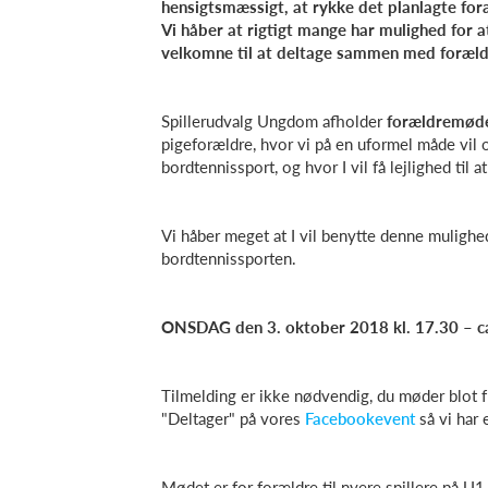
hensigtsmæssigt, at rykke det planlagte for
Vi håber at rigtigt mange har mulighed for a
velkomne til at deltage sammen med foræld
Spillerudvalg Ungdom afholder
forældremød
pigeforældre, hvor vi på en uformel måde vil o
bordtennissport, og hvor I vil få lejlighed til a
Vi håber meget at I vil benytte denne mulighe
bordtennissporten.
ONSDAG den 3. oktober 2018 kl. 17.30 – ca.
Tilmelding er ikke nødvendig, du møder blot 
"Deltager" på vores
Facebookevent
så vi har 
Mødet er for forældre til nyere spillere på U