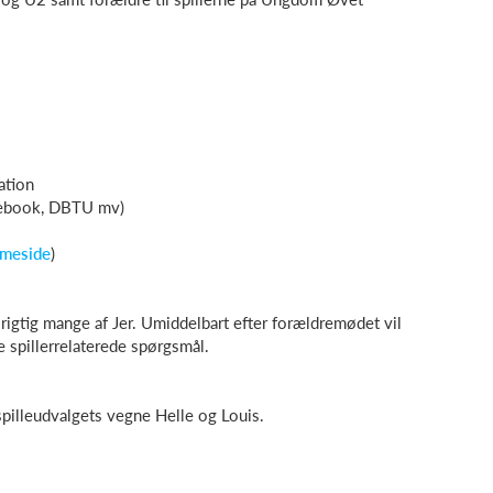
ation
cebook, DBTU mv)
meside
)
e rigtig mange af Jer. Umiddelbart efter forældremødet vil
e spillerrelaterede spørgsmål.
spilleudvalgets vegne Helle og Louis.