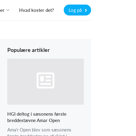
ner
Hvad koster det?
Log på
Populære artikler
HGI deltog i sæsonens første
breddestævne Amar Open
Ama'r Open blev som sæsonens
første breddestævne afviklet i