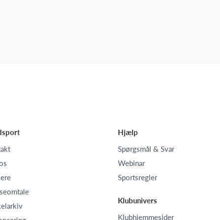
dsport
Hjælp
akt
Spørgsmål & Svar
os
Webinar
iere
Sportsregler
seomtale
Klubunivers
kelarkiv
Klubhjemmesider