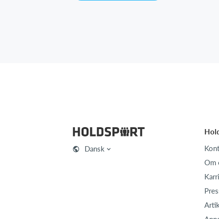
Hol
Kont
Dansk
Om 
Karr
Pres
Arti