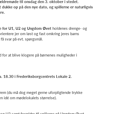
ældremøde til onsdag den 3. oktober i stedet.
t dukke op på den nye dato, og spillerne er naturligvis
re.
e for U1, U2 og Ungdom Øvet
holdenes drenge- og
rientere jer om løst og fast omkring jeres barns
t få svar på evt. spørgsmål.
d for at blive klogere på børnenes muligheder i
 18.30 i Frederiksborgcentrets Lokale 2.
frem (du må dog meget gerne uforpligtende trykke
en idé om mødelokalets størrelse).
1 og U2 samt forældre til spillerne på Ungdom Øvet