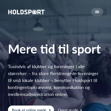
Om Holdsport
Om os
Mød os
Karriere
Mere tid til sport
Presseomtale
Funktioner
Kalender
Tusindvis af klubber og foreninger i alle
størrelser – fra store flerstrengede foreninger
Kontingentopkrævning
til små lokale klubber – benytter Holdsport til
Hjemmeside
kontingentopkrævning, kommunikation og
Webshop
medlemsadministration online.
Billetsystem
Hvad koster det?
Book et online møde
Opret profil