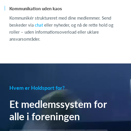
Kommunikation uden kaos
Kommunikér struktureret med dine medlemmer. Send
beskeder via
chat
eller nyheder, og nå de rette hold og
roller – uden informationsoverload eller uklare
ansvarsområder.
Hvem er Holdsport for?
Et medlemssystem for
alle i foreningen