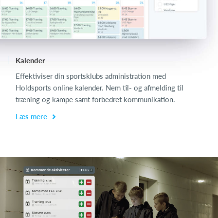
Kalender
Ch
Effektiviser din sportsklubs administration med
Ch
Holdsports online kalender. Nem til- og afmelding til
de
træning og kampe samt forbedret kommunikation.
få
Læs mere
L