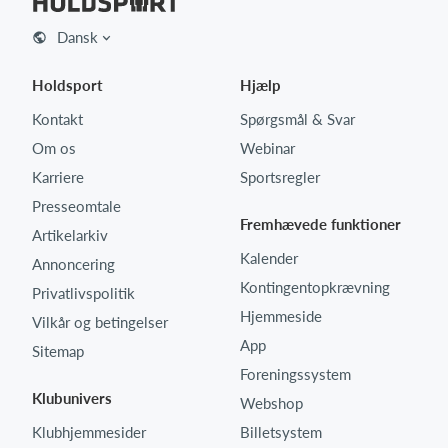
Dansk
Holdsport
Hjælp
Kontakt
Spørgsmål & Svar
Om os
Webinar
Karriere
Sportsregler
Presseomtale
Fremhævede funktioner
Artikelarkiv
Kalender
Annoncering
Kontingentopkrævning
Privatlivspolitik
Hjemmeside
Vilkår og betingelser
App
Sitemap
Foreningssystem
Klubunivers
Webshop
Klubhjemmesider
Billetsystem