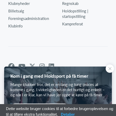
Klubnyheder
Regnskab
Billetsalg
Holdopstilling |
startopstilling
Foreningsadministration
Kampreferat
Klubinfo
Kom i gang med Holdsport på få timer
Mange klubber tror, det er en lang og tung proces at
komme i gang. I virkeligheden er det hurtigt og enkelt –
og når I er klar, kan vi have jer oppe at køre på få timer
Kom i gang med Holdsport
Dette website bruger cookies til at forbedre brugeroplevelsen og
til at tilføre ekstra funktionalitet.
Detaljer