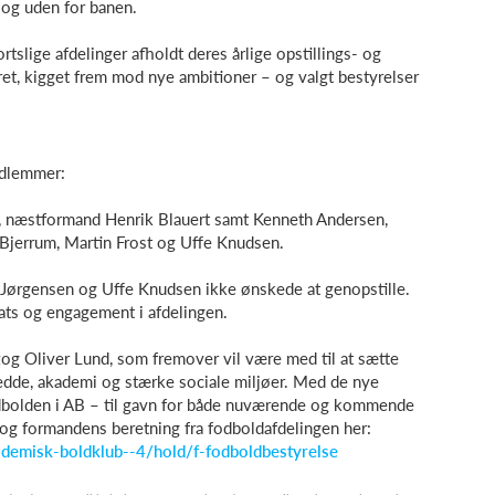
 og uden for banen.
rtslige afdelinger afholdt deres årlige opstillings- og
et, kigget frem mod nye ambitioner – og valgt bestyrelser
edlemmer:
, næstformand Henrik Blauert samt Kenneth Andersen,
Bjerrum, Martin Frost og Uffe Knudsen.
s Jørgensen og Uffe Knudsen ikke ønskede at genopstille.
ats og engagement i afdelingen.
zog Oliver Lund, som fremover vil være med til at sætte
redde, akademi og stærke sociale miljøer. Med de nye
odbolden i AB – til gavn for både nuværende og kommende
 og formandens beretning fra fodboldafdelingen her:
demisk-boldklub--4/hold/f-fodboldbestyrelse