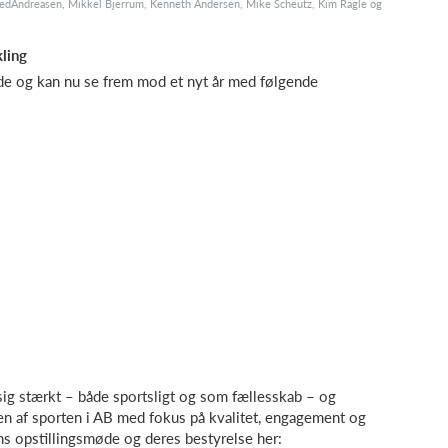
lfredAndreasen, Mikkel Bjerrum, Kenneth Andersen, Mike Scheutz, Kim Ragle og
kling
øde og kan nu se frem mod et nyt år med følgende
sig stærkt – både sportsligt og som fællesskab – og
ngen af sporten i AB med fokus på kvalitet, engagement og
ns opstillingsmøde og deres bestyrelse her: