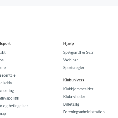
dsport
Hjælp
akt
Spørgsmål & Svar
os
Webinar
iere
Sportsregler
seomtale
Klubunivers
kelarkiv
Klubhjemmesider
oncering
Klubnyheder
atlivspolitik
Billetsalg
år og betingelser
Foreningsadministration
map