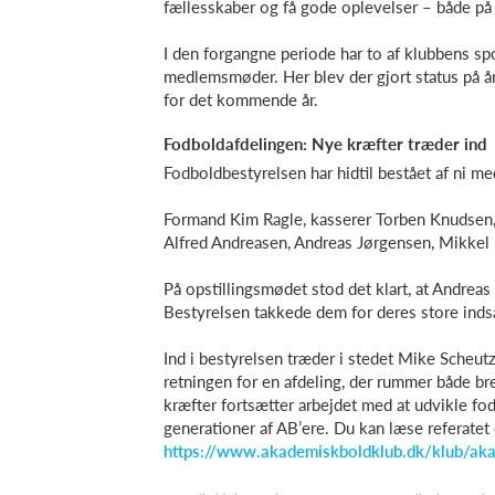
fællesskaber og få gode oplevelser – både på
I den forgangne periode har to af klubbens spo
medlemsmøder. Her blev der gjort status på år
for det kommende år.
Fodboldafdelingen: Nye kræfter træder ind
Fodboldbestyrelsen har hidtil bestået af ni m
Formand Kim Ragle, kasserer Torben Knudsen
Alfred Andreasen, Andreas Jørgensen, Mikkel 
På opstillingsmødet stod det klart, at Andrea
Bestyrelsen takkede dem for deres store inds
Ind i bestyrelsen træder i stedet Mike Scheut
retningen for en afdeling, der rummer både b
kræfter fortsætter arbejdet med at udvikle f
generationer af AB’ere. Du kan læse referatet
https://www.akademiskboldklub.dk/klub/aka