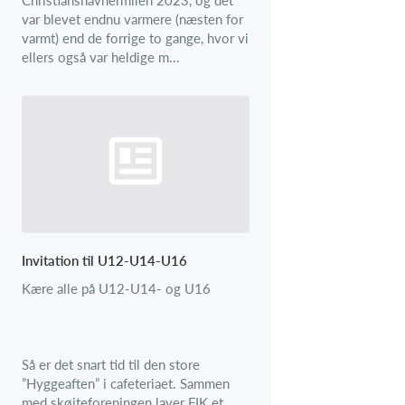
var blevet endnu varmere (næsten for
varmt) end de forrige to gange, hvor vi
ellers også var heldige m...
Invitation til U12-U14-U16
Kære alle på U12-U14- og U16
Så er det snart tid til den store
”Hyggeaften” i cafeteriaet. Sammen
med skøjteforeningen laver FIK et