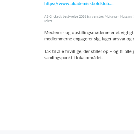
https://www.akademiskboldklub....
AB Cricket’s bestyrelse 2026 fra venstre: Mukarram Hussain, 
Mirza
Medlems- og opstillingsmøderne er et vigtigt 
medlemmerne engagerer sig, tager ansvar og e
Tak til alle frivillige, der stiller op – og til al
samlingspunkt i lokalområdet.