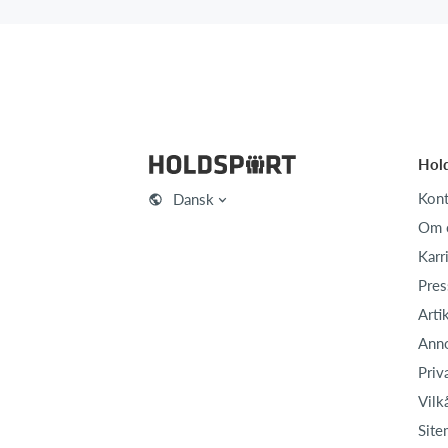
Hol
Kont
Dansk
Om 
Karr
Pres
Arti
Ann
Priv
Vilk
Site