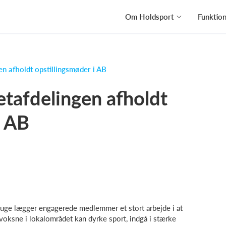
Om Holdsport
Funktio
en afholdt opstillingsmøder i AB
etafdelingen afholdt
i AB
te uge lægger engagerede medlemmer et stort arbejde i at
voksne i lokalområdet kan dyrke sport, indgå i stærke