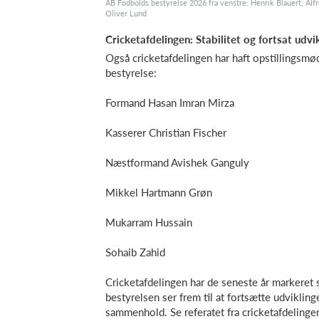
AB Fodbolds bestyrelse 2026 fra venstre: Henrik Blauert, A
Oliver Lund
Cricketafdelingen: Stabilitet og fortsat udvi
Også cricketafdelingen har haft opstillingsm
bestyrelse:
Formand Hasan Imran Mirza
Kasserer Christian Fischer
Næstformand Avishek Ganguly
Mikkel Hartmann Grøn
Mukarram Hussain
Sohaib Zahid
Cricketafdelingen har de seneste år markeret 
bestyrelsen ser frem til at fortsætte udvikli
sammenhold. Se referatet fra cricketafdelinge